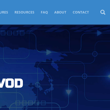
URES
RESOURCES
FAQ
ABOUT
CONTACT
VOD