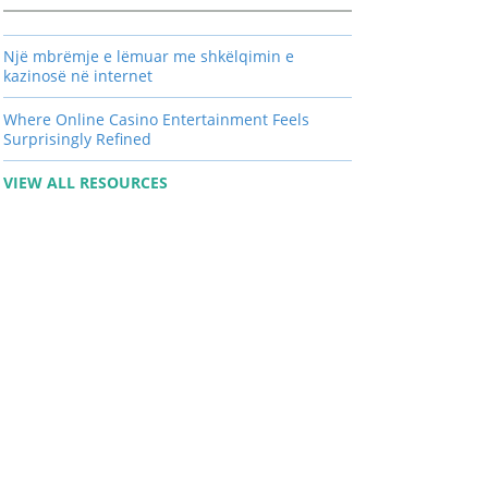
Një mbrëmje e lëmuar me shkëlqimin e
kazinosë në internet
Where Online Casino Entertainment Feels
Surprisingly Refined
VIEW ALL RESOURCES