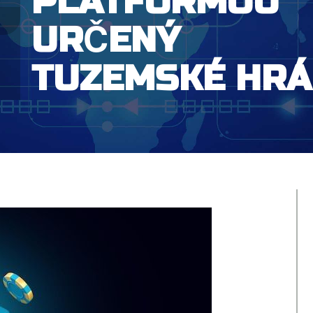
PLATFORMOU
URČENÝ
TUZEMSKÉ HRÁ