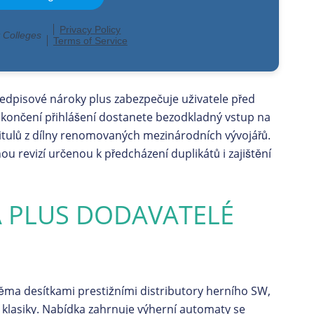
edpisové nároky plus zabezpečuje uživatele před
končení přihlášení dostanete bezodkladný vstup na
titulů z dílny renomovaných mezinárodních vývojářů.
u revizí určenou k předcházení duplikátů i zajištění
 PLUS DODAVATELÉ
ma desítkami prestižními distributory herního SW,
né klasiky. Nabídka zahrnuje výherní automaty se