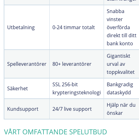
Snabba
vinster
Utbetalning
0-24 timmar totalt
överförda
direkt till ditt
bank konto
Gigantiskt
Spelleverantörer
80+ leverantörer
urval av
toppkvalitet
SSL 256-bit
Bankgradig
Säkerhet
krypteringsteknologi
dataskydd
Hjälp när du
Kundsupport
24/7 live support
önskar
VÅRT OMFATTANDE SPELUTBUD