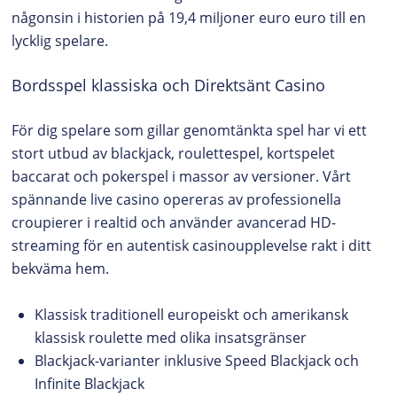
någonsin i historien på 19,4 miljoner euro euro till en
lycklig spelare.
Bordsspel klassiska och Direktsänt Casino
För dig spelare som gillar genomtänkta spel har vi ett
stort utbud av blackjack, roulettespel, kortspelet
baccarat och pokerspel i massor av versioner. Vårt
spännande live casino opereras av professionella
croupierer i realtid och använder avancerad HD-
streaming för en autentisk casinoupplevelse rakt i ditt
bekväma hem.
Klassisk traditionell europeiskt och amerikansk
klassisk roulette med olika insatsgränser
Blackjack-varianter inklusive Speed Blackjack och
Infinite Blackjack