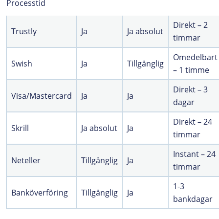
Processtid
Direkt – 2
Trustly
Ja
Ja absolut
timmar
Omedelbart
Swish
Ja
Tillgänglig
– 1 timme
Direkt – 3
Visa/Mastercard
Ja
Ja
dagar
Direkt – 24
Skrill
Ja absolut
Ja
timmar
Instant – 24
Neteller
Tillgänglig
Ja
timmar
1-3
Banköverföring
Tillgänglig
Ja
bankdagar