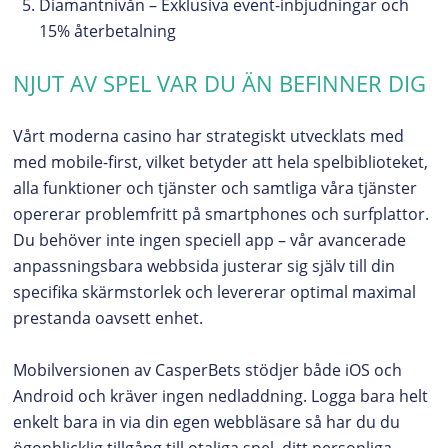
Diamantnivån – Exklusiva event-inbjudningar och
15% återbetalning
NJUT AV SPEL VAR DU ÄN BEFINNER DIG
Vårt moderna casino har strategiskt utvecklats med
med mobile-first, vilket betyder att hela spelbiblioteket,
alla funktioner och tjänster och samtliga våra tjänster
opererar problemfritt på smartphones och surfplattor.
Du behöver inte ingen speciell app – vår avancerade
anpassningsbara webbsida justerar sig själv till din
specifika skärmstorlek och levererar optimal maximal
prestanda oavsett enhet.
Mobilversionen av CasperBets stödjer både iOS och
Android och kräver ingen nedladdning. Logga bara helt
enkelt bara in via din egen webbläsare så har du du