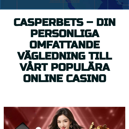
CASPERBETS – DIN
PERSONLIGA
OMFATTANDE
VÄGLEDNING TILL
VÅRT POPULÄRA
ONLINE CASINO