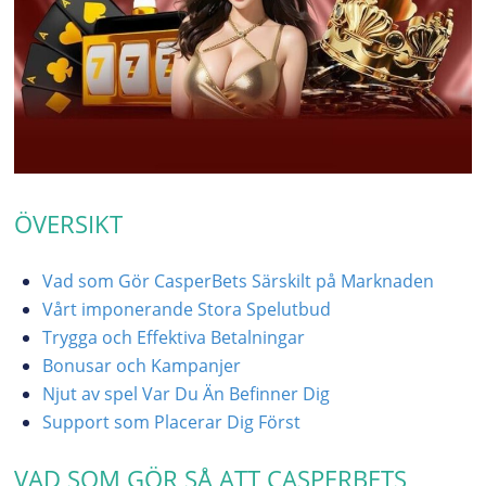
ÖVERSIKT
Vad som Gör CasperBets Särskilt på Marknaden
Vårt imponerande Stora Spelutbud
Trygga och Effektiva Betalningar
Bonusar och Kampanjer
Njut av spel Var Du Än Befinner Dig
Support som Placerar Dig Först
VAD SOM GÖR SÅ ATT CASPERBETS