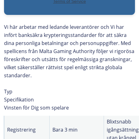
Vi här arbetar med ledande leverantörer och Vi har
infört banksäkra krypteringsstandarder för att säkra
dina personliga betalningar och personuppgifter. Med
spellicens från Malta Gaming Authority följer vi rigorösa
föreskrifter och utsätts för regelmässiga granskningar,
vilket säkerställer rättvist spel enligt strikta globala
standarder.
Typ
Specifikation
Vinsten för Dig som spelare
Blixtsnabb
Registrering
Bara 3 min
igångsättning
utan krångel