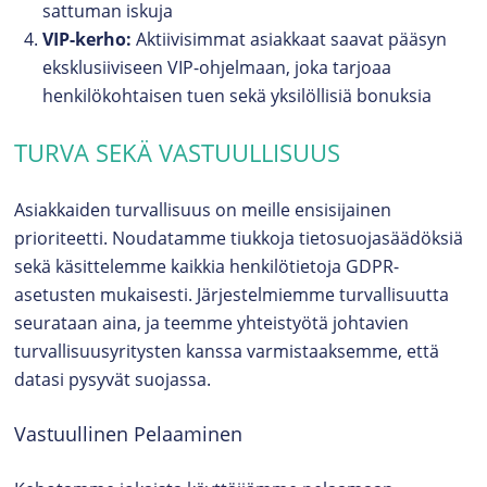
sattuman iskuja
VIP-kerho:
Aktiivisimmat asiakkaat saavat pääsyn
eksklusiiviseen VIP-ohjelmaan, joka tarjoaa
henkilökohtaisen tuen sekä yksilöllisiä bonuksia
TURVA SEKÄ VASTUULLISUUS
Asiakkaiden turvallisuus on meille ensisijainen
prioriteetti. Noudatamme tiukkoja tietosuojasäädöksiä
sekä käsittelemme kaikkia henkilötietoja GDPR-
asetusten mukaisesti. Järjestelmiemme turvallisuutta
seurataan aina, ja teemme yhteistyötä johtavien
turvallisuusyritysten kanssa varmistaaksemme, että
datasi pysyvät suojassa.
Vastuullinen Pelaaminen