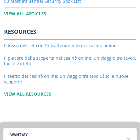
50 Most Influential Security Book List
VIEW ALL ARTICLES
RESOURCES
Il lusso discreto dell’intrattenimento nei casinò online
Il piacere della scoperta nei casinò online: un viaggio tra tavoli,
luci e varietà
Il teatro dei casinò online: un viaggio tra tavoli, luci e nuove
scoperte
VIEW ALL RESOURCES