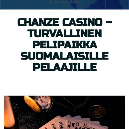
CHANZE CASINO –
TURVALLINEN
PELIPAIKKA
SUOMALAISILLE
PELAAJILLE