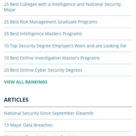
25 Best Colleges with a Intelligence and National Security
Major
25 Best Risk Management Graduate Programs
25 Best Intelligence Masters Programs
10 Top Security Degree Employers Want and are Looking For
10 Best Online Investigation Master’s Programs
20 Best Online Cyber Security Degrees
VIEW ALL RANKINGS
ARTICLES
National Security Since September Eleventh
13 Major Data Breaches