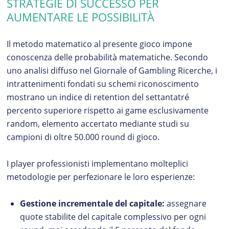
STRATEGIE DI SUCCESSO PER
AUMENTARE LE POSSIBILITÀ
Il metodo matematico al presente gioco impone
conoscenza delle probabilità matematiche. Secondo
uno analisi diffuso nel Giornale of Gambling Ricerche, i
intrattenimenti fondati su schemi riconoscimento
mostrano un indice di retention del settantatré
percento superiore rispetto ai game esclusivamente
random, elemento accertato mediante studi su
campioni di oltre 50.000 round di gioco.
I player professionisti implementano molteplici
metodologie per perfezionare le loro esperienze:
Gestione incrementale del capitale:
assegnare
quote stabilite del capitale complessivo per ogni