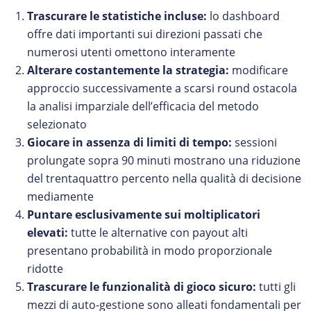
Trascurare le statistiche incluse:
lo dashboard
offre dati importanti sui direzioni passati che
numerosi utenti omettono interamente
Alterare costantemente la strategia:
modificare
approccio successivamente a scarsi round ostacola
la analisi imparziale dell’efficacia del metodo
selezionato
Giocare in assenza di limiti di tempo:
sessioni
prolungate sopra 90 minuti mostrano una riduzione
del trentaquattro percento nella qualità di decisione
mediamente
Puntare esclusivamente sui moltiplicatori
elevati:
tutte le alternative con payout alti
presentano probabilità in modo proporzionale
ridotte
Trascurare le funzionalità di gioco sicuro:
tutti gli
mezzi di auto-gestione sono alleati fondamentali per