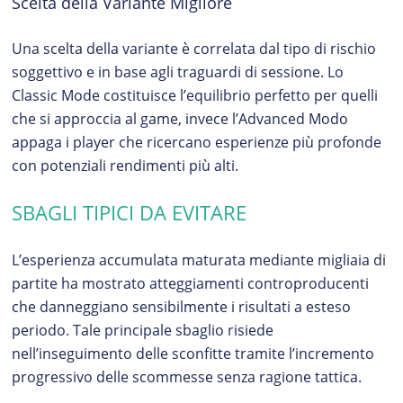
Scelta della Variante Migliore
Una scelta della variante è correlata dal tipo di rischio
soggettivo e in base agli traguardi di sessione. Lo
Classic Mode costituisce l’equilibrio perfetto per quelli
che si approccia al game, invece l’Advanced Modo
appaga i player che ricercano esperienze più profonde
con potenziali rendimenti più alti.
SBAGLI TIPICI DA EVITARE
L’esperienza accumulata maturata mediante migliaia di
partite ha mostrato atteggiamenti controproducenti
che danneggiano sensibilmente i risultati a esteso
periodo. Tale principale sbaglio risiede
nell’inseguimento delle sconfitte tramite l’incremento
progressivo delle scommesse senza ragione tattica.