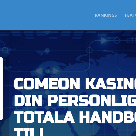
SKIP
RANKINGS
FEAT
TO
CONTENT
COMEON KASIN
DIN PERSONLI
TOTALA HANDB
TILL