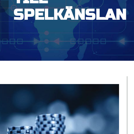
SPELKÄNSLAN