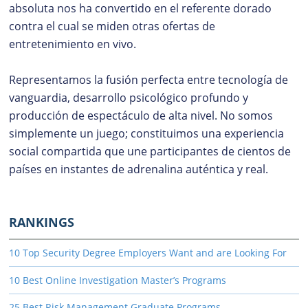
absoluta nos ha convertido en el referente dorado
contra el cual se miden otras ofertas de
entretenimiento en vivo.
Representamos la fusión perfecta entre tecnología de
vanguardia, desarrollo psicológico profundo y
producción de espectáculo de alta nivel. No somos
simplemente un juego; constituimos una experiencia
social compartida que une participantes de cientos de
países en instantes de adrenalina auténtica y real.
RANKINGS
10 Top Security Degree Employers Want and are Looking For
10 Best Online Investigation Master’s Programs
25 Best Risk Management Graduate Programs