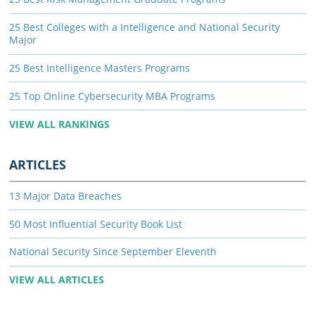
25 Best Colleges with a Intelligence and National Security
Major
25 Best Intelligence Masters Programs
25 Top Online Cybersecurity MBA Programs
VIEW ALL RANKINGS
ARTICLES
13 Major Data Breaches
50 Most Influential Security Book List
National Security Since September Eleventh
VIEW ALL ARTICLES