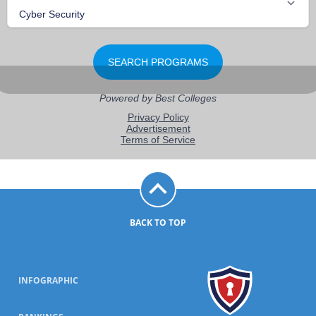
BACK TO TOP
INFOGRAPHIC