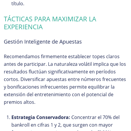
título.
TÁCTICAS PARA MAXIMIZAR LA
EXPERIENCIA
Gestión Inteligente de Apuestas
Recomendamos firmemente establecer topes claros
antes de participar. La naturaleza volátil implica que los
resultados fluctúan significativamente en períodos
cortos. Diversificar apuestas entre números frecuentes
y bonificaciones infrecuentes permite equilibrar la
extensión del entretenimiento con el potencial de
premios altos.
Estrategia Conservadora:
Concentrar el 70% del
bankroll en cifras 1 y 2, que surgen con mayor