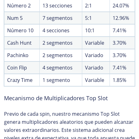
Número 2
13 secciones
2:1
24.07%
Num 5
7 segmentos
5:1
12.96%
Número 10
4 secciones
10:1
7.41%
Cash Hunt
2 segmentos
Variable
3.70%
Pachinko
2 segmentos
Variado
3.70%
Coin Flip
4 segmentos
Variado
7.41%
Crazy Time
1 segmento
Variable
1.85%
Mecanismo de Multiplicadores Top Slot
Previo de cada spin, nuestro mecanismo Top Slot
genera multiplicadores aleatorios que pueden alcanzar
valores extraordinarios. Este sistema adicional crea
niveles extra de expectativa, ya que toda apuesta puede