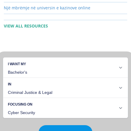
Një mbrëmje në universin e kazinove online
VIEW ALL RESOURCES