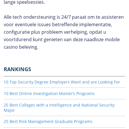
lange speelsessies.
Alle tech ondersteuning is 24/7 paraat om te assisteren
voor eventuele issues betreffende implementatie,
configuratie plus probleem verhelping, opdat u
voortdurend kunt genieten van deze naadloze mobile
casino beleving.
RANKINGS
10 Top Security Degree Employers Want and are Looking For
10 Best Online Investigation Master’s Programs
25 Best Colleges with a Intelligence and National Security
Major
25 Best Risk Management Graduate Programs