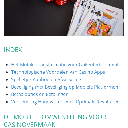
INDEX
Het Mobile Transformatie voor Gokentertainment
Technologische Voordelen van Casino Apps
Spelletjes Aanbod en Afwisseling
Beveiliging met Beveiliging op Mobiele Platformen
Betaalopties en Betalingen
Verbetering Handvatten voor Optimale Resultaten
DE MOBIELE OMWENTELING VOOR
CASINOVERMAAK