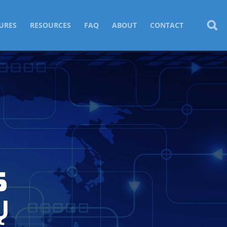
URES
RESOURCES
FAQ
ABOUT
CONTACT
S
Ų