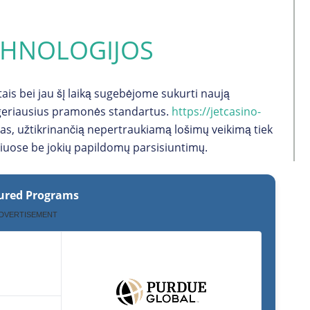
CHNOLOGIJOS
is bei jau šį laiką sugebėjome sukurti naują
 geriausius pramonės standartus.
https://jetcasino-
as, užtikrinančią nepertraukiamą lošimų veikimą tiek
niuose be jokių papildomų parsisiuntimų.
ured Programs