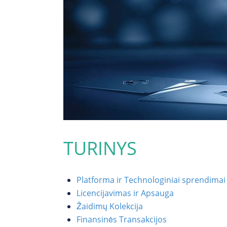
TURINYS
Platforma ir Technologiniai sprendimai
Licencijavimas ir Apsauga
Žaidimų Kolekcija
Finansinės Transakcijos