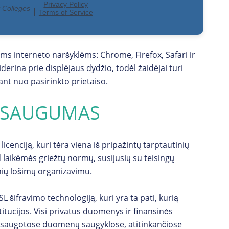
s interneto naršyklėms: Chrome, Firefox, Safari ir
derina prie displėjaus dydžio, todėl žaidėjai turi
nt nuo pasirinkto prietaiso.
R SAUGUMAS
cenciją, kuri tėra viena iš pripažintų tarptautinių
d laikėmės griežtų normų, susijusių su teisingų
nių lošimų organizavimu.
ifravimo technologiją, kuri yra ta pati, kurią
itucijos. Visi privatus duomenys ir finansinės
apsaugotose duomenų saugyklose, atitinkančiose