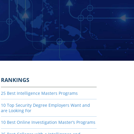
RANKINGS
25 Best Intelligence Masters Programs
10 Top Security Degree Employers Want and
are Looking For
10 Best Online Investigation Master’s Programs