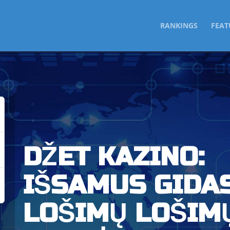
SKIP
RANKINGS
FEAT
TO
CONTENT
DŽET KAZINO:
IŠSAMUS GIDA
LOŠIMŲ LOŠIM