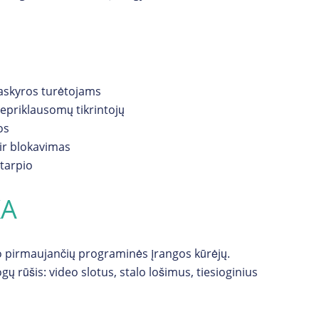
 paskyros turėtojams
epriklausomų tikrintojų
os
 ir blokavimas
tarpio
KA
o pirmaujančių programinės įrangos kūrėjų.
ų rūšis: video slotus, stalo lošimus, tiesioginius