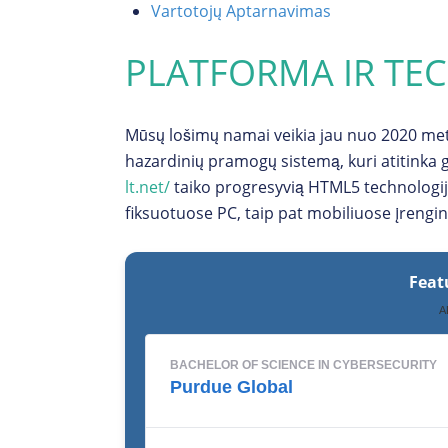
Vartotojų Aptarnavimas
PLATFORMA IR TE
Mūsų lošimų namai veikia jau nuo 2020 meta
hazardinių pramogų sistemą, kuri atitinka
lt.net/
taiko progresyvią HTML5 technologij
fiksuotuose PC, taip pat mobiliuose įrengi
Feat