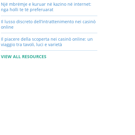
Një mbrëmje e kuruar në kazino në internet:
nga holli te të preferuarat
Il lusso discreto dell’intrattenimento nei casinò
online
Il piacere della scoperta nei casinò online: un
viaggio tra tavoli, luci e varietà
VIEW ALL RESOURCES