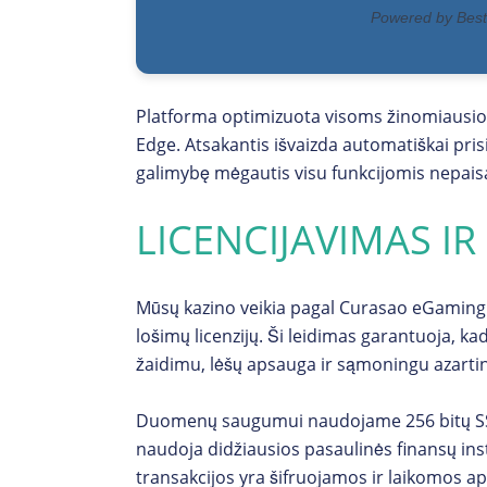
Platforma optimizuota visoms žinomiausiom
Edge. Atsakantis išvaizda automatiškai prisi
galimybę mėgautis visu funkcijomis nepaisa
LICENCIJAVIMAS I
Mūsų kazino veikia pagal Curasao eGaming li
lošimų licenzijų. Ši leidimas garantuoja, ka
žaidimu, lėšų apsauga ir sąmoningu azarti
Duomenų saugumui naudojame 256 bitų SSL š
naudoja didžiausios pasaulinės finansų inst
transakcijos yra šifruojamos ir laikomos 