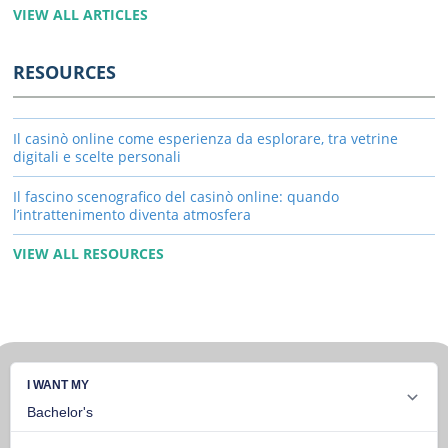
VIEW ALL ARTICLES
RESOURCES
Il casinò online come esperienza da esplorare, tra vetrine
digitali e scelte personali
Il fascino scenografico del casinò online: quando
l’intrattenimento diventa atmosfera
VIEW ALL RESOURCES