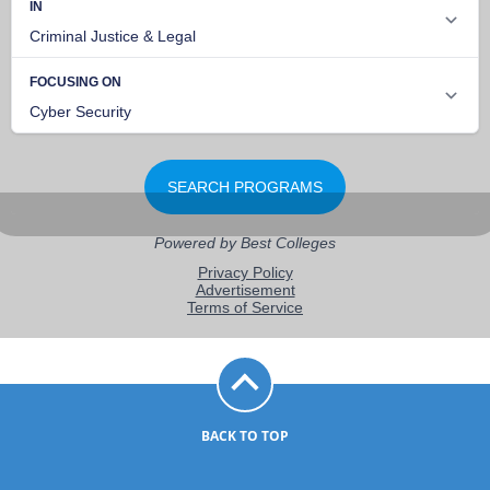
BACK TO TOP