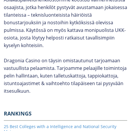
osaajista, jotka henkilöt pystyvät avustamaan jokaisessa
tilanteissa – teknisluonteisista häiriöistä
bonustarjouksiin ja nostoihin kytköksissä olevissa
pulmissa. Käytössä on myös kattava monipuolista UKK-
osiota, josta löytyy helposti ratkaisut tavallisimpiin
kyselyn kohteisiin.
Dragonia Casino on täysin omistautunut tarjoamaan
vastuullista pelaamista. Tarjoamme pelaajille toimintoja
pelin hallintaan, kuten talletuskattoja, tappiokattoja,
istuntoajastimet & vaihtoehto tilapäiseen tai pysyvään
itsesulkuun.
RANKINGS
25 Best Colleges with a Intelligence and National Security