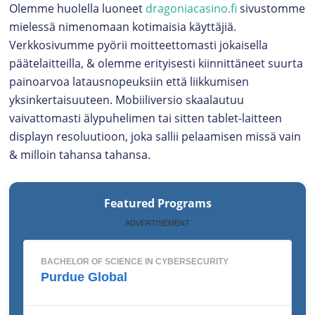
Olemme huolella luoneet
dragoniacasino.fi
sivustomme
mielessä nimenomaan kotimaisia käyttäjiä.
Verkkosivumme pyörii moitteettomasti jokaisella
päätelaitteilla, & olemme erityisesti kiinnittäneet suurta
painoarvoa latausnopeuksiin että liikkumisen
yksinkertaisuuteen. Mobiiliversio skaalautuu
vaivattomasti älypuhelimen tai sitten tablet-laitteen
displayn resoluutioon, joka sallii pelaamisen missä vain
& milloin tahansa tahansa.
Featured Programs