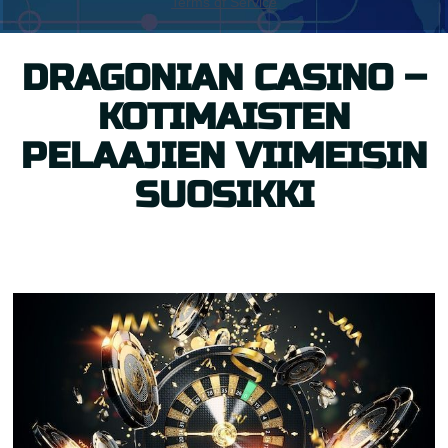
DRAGONIAN CASINO –
KOTIMAISTEN
PELAAJIEN VIIMEISIN
SUOSIKKI