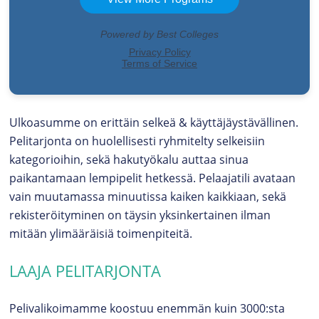
Ulkoasumme on erittäin selkeä & käyttäjäystävällinen.
Pelitarjonta on huolellisesti ryhmitelty selkeisiin
kategorioihin, sekä hakutyökalu auttaa sinua
paikantamaan lempipelit hetkessä. Pelaajatili avataan
vain muutamassa minuutissa kaiken kaikkiaan, sekä
rekisteröityminen on täysin yksinkertainen ilman
mitään ylimääräisiä toimenpiteitä.
LAAJA PELITARJONTA
Pelivalikoimamme koostuu enemmän kuin 3000:sta