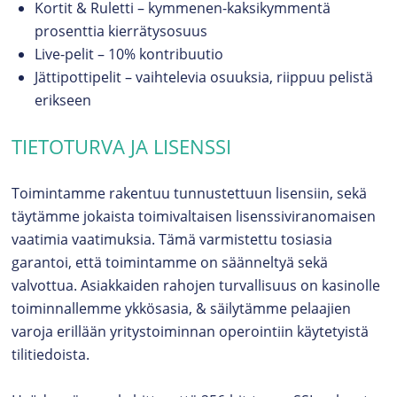
Kortit & Ruletti – kymmenen-kaksikymmentä
prosenttia kierrätysosuus
Live-pelit – 10% kontribuutio
Jättipottipelit – vaihtelevia osuuksia, riippuu pelistä
erikseen
TIETOTURVA JA LISENSSI
Toimintamme rakentuu tunnustettuun lisensiin, sekä
täytämme jokaista toimivaltaisen lisenssiviranomaisen
vaatimia vaatimuksia. Tämä varmistettu tosiasia
garantoi, että toimintamme on säänneltyä sekä
valvottua. Asiakkaiden rahojen turvallisuus on kasinolle
toiminnallemme ykkösasia, & säilytämme pelaajien
varoja erillään yritystoiminnan operointiin käytetyistä
tilitiedoista.