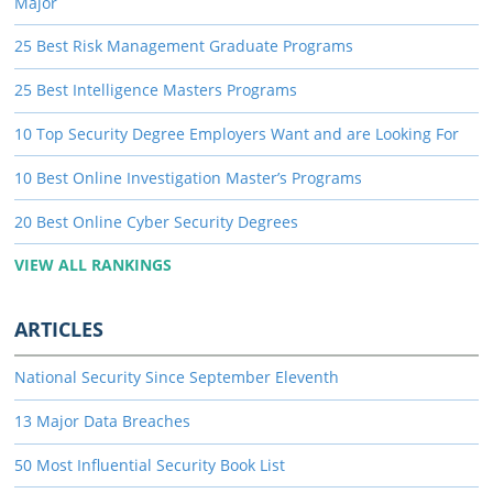
Major
25 Best Risk Management Graduate Programs
25 Best Intelligence Masters Programs
10 Top Security Degree Employers Want and are Looking For
10 Best Online Investigation Master’s Programs
20 Best Online Cyber Security Degrees
VIEW ALL RANKINGS
ARTICLES
National Security Since September Eleventh
13 Major Data Breaches
50 Most Influential Security Book List