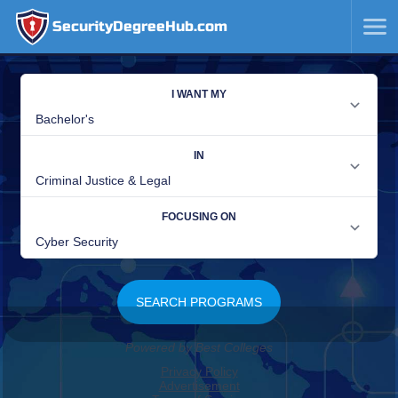
SecurityDegreeHub.com
SKIP
TO
CONTENT