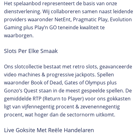
Het spelaanbod representeert de basis van onze
dienstverlening. Wij collaboreren samen naast leidende
providers waaronder NetEnt, Pragmatic Play, Evolution
Gaming plus Play’n GO teneinde kwaliteit te
waarborgen.
Slots Per Elke Smaak
Ons slotcollectie bestaat met retro slots, geavanceerde
video machines & progressive jackpots. Spellen
waaronder Book of Dead, Gates of Olympus plus
Gonzo’s Quest staan in de meest gespeelde spellen. De
gemiddelde RTP (Return to Player) voor ons gokkasten
ligt van vijfennegentig procent & zevenennegentig
procent, wat hoger dan de sectornorm uitkomt.
Live Goksite Met Reële Handelaren