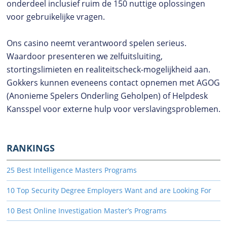
onderdeel inclusief ruim de 150 nuttige oplossingen
voor gebruikelijke vragen.
Ons casino neemt verantwoord spelen serieus.
Waardoor presenteren we zelfuitsluiting,
stortingslimieten en realiteitscheck-mogelijkheid aan.
Gokkers kunnen eveneens contact opnemen met AGOG
(Anonieme Spelers Onderling Geholpen) of Helpdesk
Kansspel voor externe hulp voor verslavingsproblemen.
RANKINGS
25 Best Intelligence Masters Programs
10 Top Security Degree Employers Want and are Looking For
10 Best Online Investigation Master’s Programs