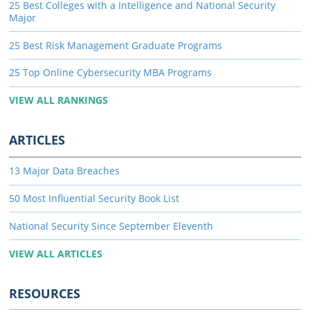
25 Best Colleges with a Intelligence and National Security
Major
25 Best Risk Management Graduate Programs
25 Top Online Cybersecurity MBA Programs
VIEW ALL RANKINGS
ARTICLES
13 Major Data Breaches
50 Most Influential Security Book List
National Security Since September Eleventh
VIEW ALL ARTICLES
RESOURCES