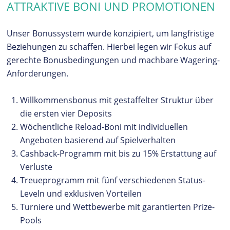
ATTRAKTIVE BONI UND PROMOTIONEN
Unser Bonussystem wurde konzipiert, um langfristige
Beziehungen zu schaffen. Hierbei legen wir Fokus auf
gerechte Bonusbedingungen und machbare Wagering-
Anforderungen.
Willkommensbonus mit gestaffelter Struktur über
die ersten vier Deposits
Wöchentliche Reload-Boni mit individuellen
Angeboten basierend auf Spielverhalten
Cashback-Programm mit bis zu 15% Erstattung auf
Verluste
Treueprogramm mit fünf verschiedenen Status-
Leveln und exklusiven Vorteilen
Turniere und Wettbewerbe mit garantierten Prize-
Pools