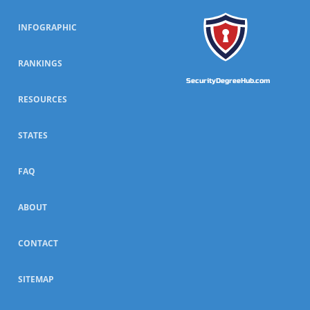
INFOGRAPHIC
RANKINGS
SecurityDegreeHub.com
RESOURCES
STATES
FAQ
ABOUT
CONTACT
SITEMAP