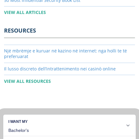
50 Most Influential Security Book List
VIEW ALL ARTICLES
RESOURCES
Një mbrëmje e kuruar në kazino në internet: nga holli te të
preferuarat
Il lusso discreto dell’intrattenimento nei casinò online
VIEW ALL RESOURCES