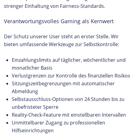
strenger Einhaltung von Fairness-Standards.
Verantwortungsvolles Gaming als Kernwert
Der Schutz unserer User steht an erster Stelle. Wir
bieten umfassende Werkzeuge zur Selbstkontrolle:
Einzahlungslimits auf täglicher, wöchentlicher und
monatlicher Basis
Verlustgrenzen zur Kontrolle des finanziellen Risikos
Sitzungszeitbegrenzungen mit automatischer
Abmeldung
Selbstausschluss-Optionen von 24 Stunden bis zu
unbefristeter Sperre
Reality-Check-Feature mit einstellbaren Intervallen
Unmittelbarer Zugang zu professionellen
Hilfseinrichtungen