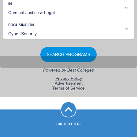
BACK TO TOP