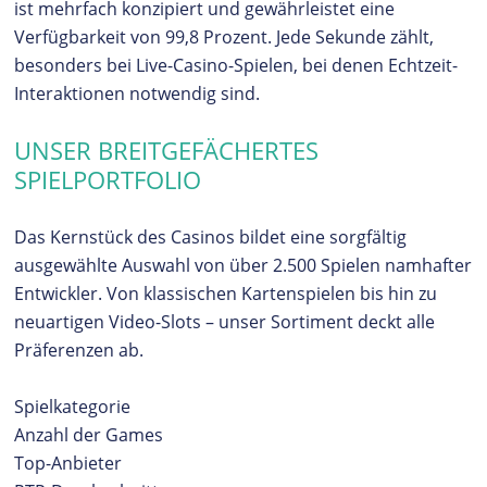
ist mehrfach konzipiert und gewährleistet eine
Verfügbarkeit von 99,8 Prozent. Jede Sekunde zählt,
besonders bei Live-Casino-Spielen, bei denen Echtzeit-
Interaktionen notwendig sind.
UNSER BREITGEFÄCHERTES
SPIELPORTFOLIO
Das Kernstück des Casinos bildet eine sorgfältig
ausgewählte Auswahl von über 2.500 Spielen namhafter
Entwickler. Von klassischen Kartenspielen bis hin zu
neuartigen Video-Slots – unser Sortiment deckt alle
Präferenzen ab.
Spielkategorie
Anzahl der Games
Top-Anbieter