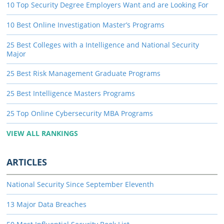
10 Top Security Degree Employers Want and are Looking For
10 Best Online Investigation Master’s Programs
25 Best Colleges with a Intelligence and National Security
Major
25 Best Risk Management Graduate Programs
25 Best Intelligence Masters Programs
25 Top Online Cybersecurity MBA Programs
VIEW ALL RANKINGS
ARTICLES
National Security Since September Eleventh
13 Major Data Breaches