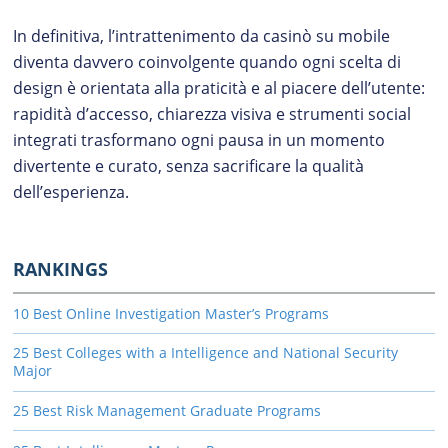
In definitiva, l’intrattenimento da casinò su mobile
diventa davvero coinvolgente quando ogni scelta di
design è orientata alla praticità e al piacere dell’utente:
rapidità d’accesso, chiarezza visiva e strumenti social
integrati trasformano ogni pausa in un momento
divertente e curato, senza sacrificare la qualità
dell’esperienza.
RANKINGS
10 Best Online Investigation Master’s Programs
25 Best Colleges with a Intelligence and National Security
Major
25 Best Risk Management Graduate Programs