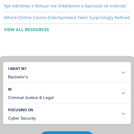
Një mbrëmje e lëmuar me shkëlqimin e kazinosë në internet
Where Online Casino Entertainment Feels Surprisingly Refined
VIEW ALL RESOURCES