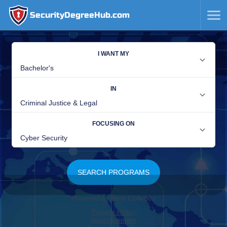
SecurityDegreeHub.com
SKIP
TO
CONTENT