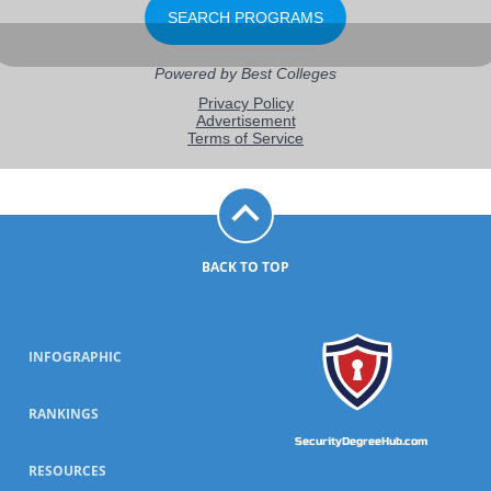
BACK TO TOP
INFOGRAPHIC
RANKINGS
SecurityDegreeHub.com
RESOURCES