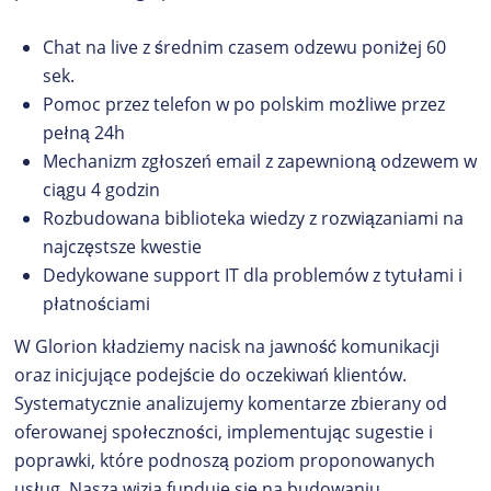
Chat na live z średnim czasem odzewu poniżej 60
sek.
Pomoc przez telefon w po polskim możliwe przez
pełną 24h
Mechanizm zgłoszeń email z zapewnioną odzewem w
ciągu 4 godzin
Rozbudowana biblioteka wiedzy z rozwiązaniami na
najczęstsze kwestie
Dedykowane support IT dla problemów z tytułami i
płatnościami
W Glorion kładziemy nacisk na jawność komunikacji
oraz inicjujące podejście do oczekiwań klientów.
Systematycznie analizujemy komentarze zbierany od
oferowanej społeczności, implementując sugestie i
poprawki, które podnoszą poziom proponowanych
usług. Nasza wizja funduje się na budowaniu