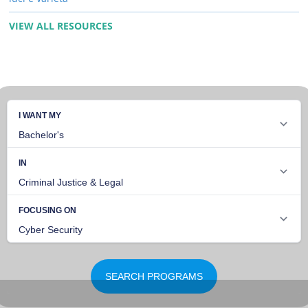
VIEW ALL RESOURCES