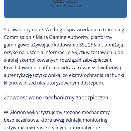
Sprawdzony dane: Według z sprawozdaniem Gambling
Commission z Malta Gaming Authority, platformy
gamingowe używające kodowanie SSL 256-bit obniżają
ryzyko naruszenia informacji o 99,7% w zestawieniu do
słabiej skomplikowanych rozwiązań zabezpieczeń.
Przedstawione platforma wdraża również dwufazową
autentykację użytkownika, co ekstra ochrania rachunki
klientów przed nieautoryzowanym dostępem.
Zaawansowane mechanizmy zabezpieczeń
W Glorion wykorzystujemy złożone mechanizmy
bezpieczeństwa, które uwzględniają monitoring
aktywności w czasie realnym, automatyczne