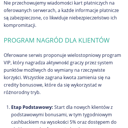
Nie przechowujemy wiadomości kart płatniczych na
oferowanych serwerach, a każde informacje płatnicze
są zabezpieczone, co likwiduje niebezpieczeństwo ich
kompromitacji.
PROGRAM NAGRÓD DLA KLIENTÓW
Oferowane serwis proponuje wielostopniowy program
VIP, który nagradza aktywność graczy przez system
punktów możliwych do wymiany na rzeczywiste
korzyści. Wszystkie zagrana kwota zamienia się na
credity bonusowe, które da się wykorzystać w
różnorodny tryb.
Etap Podstawowy:
Start dla nowych klientów z
podstawowymi bonusami, w tym tygodniowym
cashbackiem na wysokości 5% oraz dostępem do