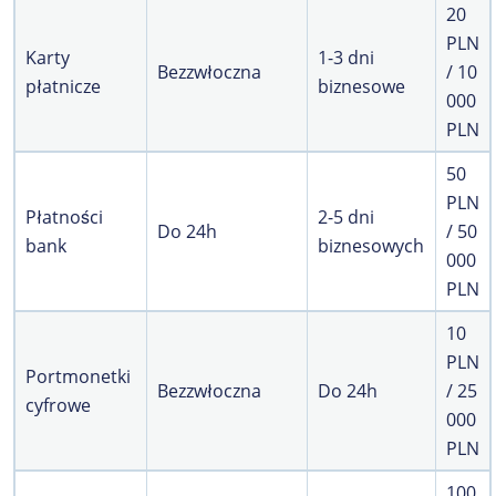
20
PLN
Karty
1-3 dni
Bezzwłoczna
/ 10
płatnicze
biznesowe
000
PLN
50
PLN
Płatności
2-5 dni
Do 24h
/ 50
bank
biznesowych
000
PLN
10
PLN
Portmonetki
Bezzwłoczna
Do 24h
/ 25
cyfrowe
000
PLN
100