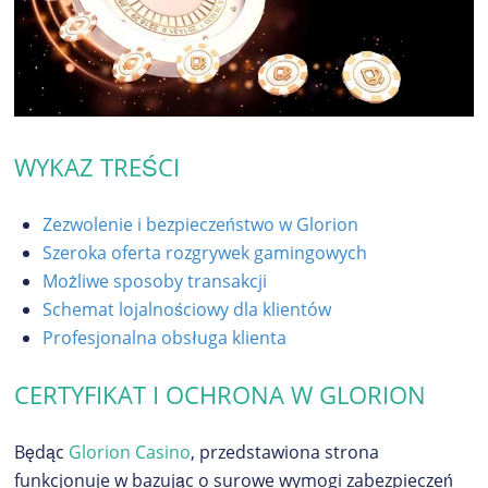
WYKAZ TREŚCI
Zezwolenie i bezpieczeństwo w Glorion
Szeroka oferta rozgrywek gamingowych
Możliwe sposoby transakcji
Schemat lojalnościowy dla klientów
Profesjonalna obsługa klienta
CERTYFIKAT I OCHRONA W GLORION
Będąc
Glorion Casino
, przedstawiona strona
funkcjonuje w bazując o surowe wymogi zabezpieczeń