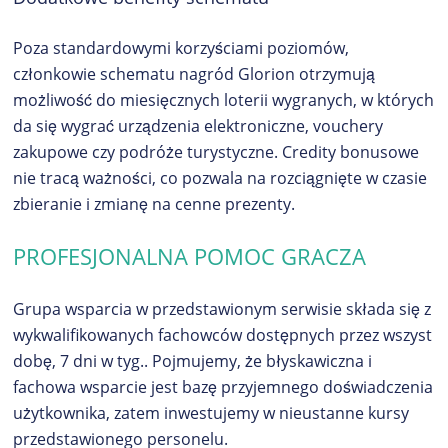
Poza standardowymi korzyściami poziomów,
członkowie schematu nagród Glorion otrzymują
możliwość do miesięcznych loterii wygranych, w których
da się wygrać urządzenia elektroniczne, vouchery
zakupowe czy podróże turystyczne. Credity bonusowe
nie tracą ważności, co pozwala na rozciągnięte w czasie
zbieranie i zmianę na cenne prezenty.
PROFESJONALNA POMOC GRACZA
Grupa wsparcia w przedstawionym serwisie składa się z
wykwalifikowanych fachowców dostępnych przez wszyst
dobę, 7 dni w tyg.. Pojmujemy, że błyskawiczna i
fachowa wsparcie jest bazę przyjemnego doświadczenia
użytkownika, zatem inwestujemy w nieustanne kursy
przedstawionego personelu.