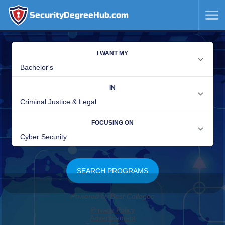
SecurityDegreeHub.com
SKIP
TO
CONTENT