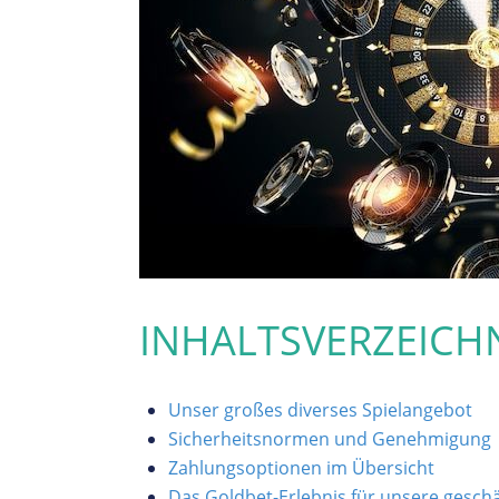
INHALTSVERZEICH
Unser großes diverses Spielangebot
Sicherheitsnormen und Genehmigung
Zahlungsoptionen im Übersicht
Das Goldbet-Erlebnis für unsere geschä