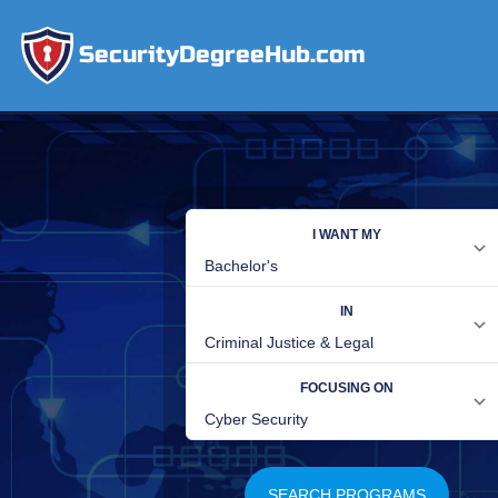
SecurityDegreeHub.com