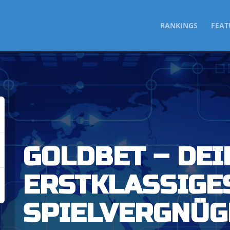
SKIP
RANKINGS
FEAT
TO
CONTENT
GOLDBET – DEI
ERSTKLASSIGE
SPIELVERGNÜG