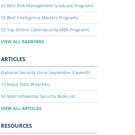
25 Best Risk Management Graduate Programs
25 Best Intelligence Masters Programs
25 Top Online Cybersecurity MBA Programs
VIEW ALL RANKINGS
ARTICLES
National Security Since September Eleventh
13 Major Data Breaches
50 Most Influential Security Book List
VIEW ALL ARTICLES
RESOURCES