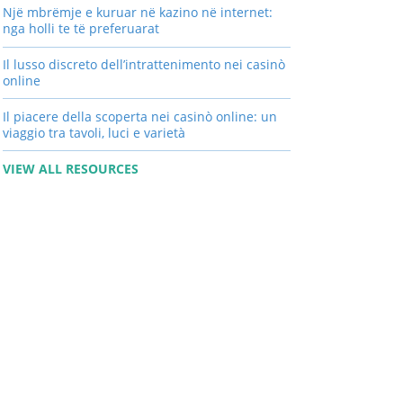
Një mbrëmje e kuruar në kazino në internet:
nga holli te të preferuarat
Il lusso discreto dell’intrattenimento nei casinò
online
Il piacere della scoperta nei casinò online: un
viaggio tra tavoli, luci e varietà
VIEW ALL RESOURCES