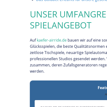
UNSER UMFANGREI
SPIELANGEBOT
Auf
kaefer-airride.de
bauen wir auf eine so
Glücksspielen, die beste Qualitätsnormen e
zeitlose Tischspiele, neuartige Spielautoma
professionellen Studios gesendet werden.
zusammen, deren Zufallsgeneratoren regelm
werden.
Feat