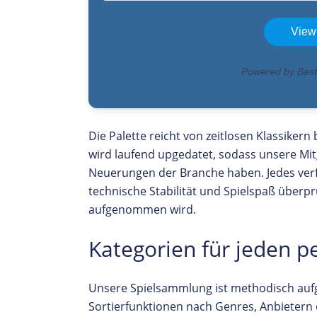
Die Palette reicht von zeitlosen Klassikern
wird laufend upgedatet, sodass unsere Mit
Neuerungen der Branche haben. Jedes verf
technische Stabilität und Spielspaß überpr
aufgenommen wird.
Kategorien für jeden 
Unsere Spielsammlung ist methodisch aufge
Sortierfunktionen nach Genres, Anbietern o