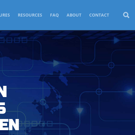
URES
RESOURCES
FAQ
ABOUT
CONTACT
N
S
EN