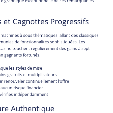
lité graphique exceptionnelle de ces remarquables
 et Cagnottes Progressifs
 machines à sous thématiques, allant des classiques
munies de fonctionnalités sophistiquées. Les
 casino touchent régulièrement des gains à sept
en gagnants fortunés.
haque les styles de mise
ns gratuits et multiplicateurs
 renouveler continuellement l’offre
aucun risque financier
t vérifiés indépendamment
ure Authentique