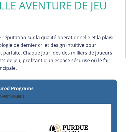
LE AVENTURE DE JEU
éputation sur la qualité opérationnelle et la plaisir
logie de dernier cri et design intuitive pour
parfaite. Chaque jour, des des milliers de joueurs
de jeu, profitant d’un espace sécurisé où le fair-
ncipale.
ured Programs