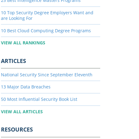
25 Best Intelligence Masters Programs
10 Top Security Degree Employers Want and
are Looking For
10 Best Cloud Computing Degree Programs
VIEW ALL RANKINGS
ARTICLES
National Security Since September Eleventh
13 Major Data Breaches
50 Most Influential Security Book List
VIEW ALL ARTICLES
RESOURCES