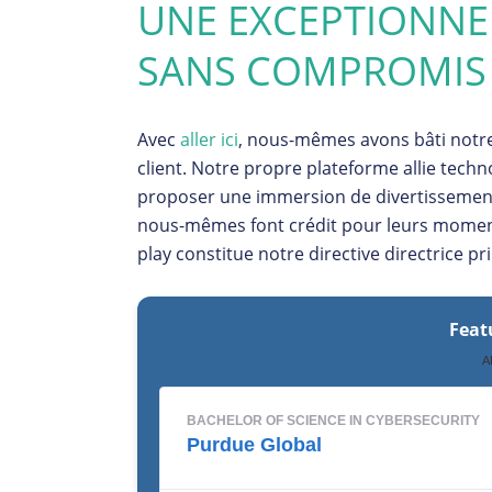
UNE EXCEPTIONNEL
SANS COMPROMIS
Avec
aller ici
, nous-mêmes avons bâti notre r
client. Notre propre plateforme allie techno
proposer une immersion de divertissement 
nous-mêmes font crédit pour leurs moments 
play constitue notre directive directrice pri
Feat