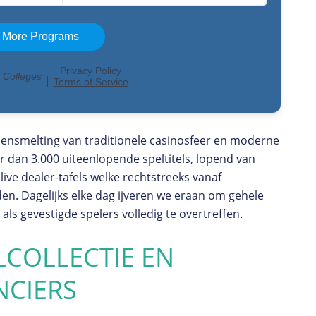
ensmelting van traditionele casinosfeer en moderne
 dan 3.000 uiteenlopende speltitels, lopend van
ive dealer-tafels welke rechtstreeks vanaf
den. Dagelijks elke dag ijveren we eraan om gehele
s gevestigde spelers volledig te overtreffen.
LCOLLECTIE EN
NCIERS