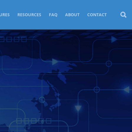
URES
RESOURCES
FAQ
ABOUT
CONTACT