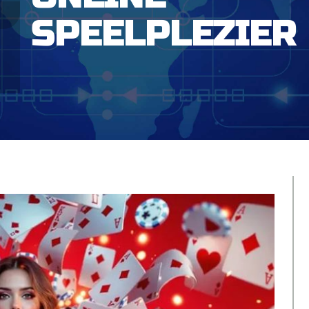
SPEELPLEZIER