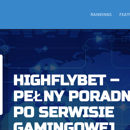
SKIP
RANKINGS
FEAT
TO
CONTENT
HIGHFLYBET –
PEŁNY PORADN
PO SERWISIE
GAMINGOWEJ