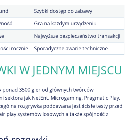
kund
Szybki dostęp do zabawy
zność
Gra na każdym urządzeniu
we
Najwyższe bezpieczeństwo transakcji
ości rocznie
Sporadyczne awarie techniczne
KI W JEDNYM MIEJSCU
zy ponad 3500 gier od głównych twórców
i sektora jak NetEnt, Microgaming, Pragmatic Play,
zególna rozgrywka poddawana jest ścisłe testy przed
ir play systemów losowych a także spójność z
eń rozrywki