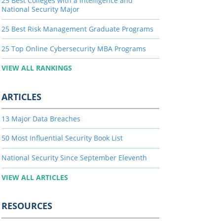
25 Best Colleges with a Intelligence and
National Security Major
25 Best Risk Management Graduate Programs
25 Top Online Cybersecurity MBA Programs
VIEW ALL RANKINGS
ARTICLES
13 Major Data Breaches
50 Most Influential Security Book List
National Security Since September Eleventh
VIEW ALL ARTICLES
RESOURCES