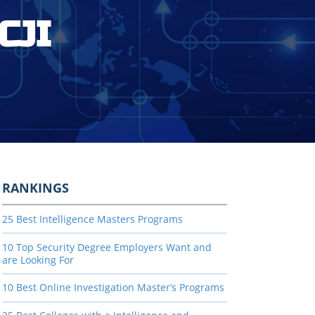
CJI
RANKINGS
25 Best Intelligence Masters Programs
10 Top Security Degree Employers Want and
are Looking For
10 Best Online Investigation Master’s Programs