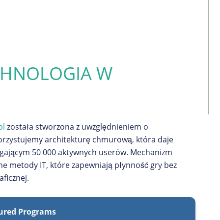
HNOLOGIA W
pl
została stworzona z uwzględnieniem o
rzystujemy architekturę chmurową, która daje
sięgającym 50 000 aktywnych userów. Mechanizm
e metody IT, które zapewniają płynność gry bez
aficznej.
ured Programs