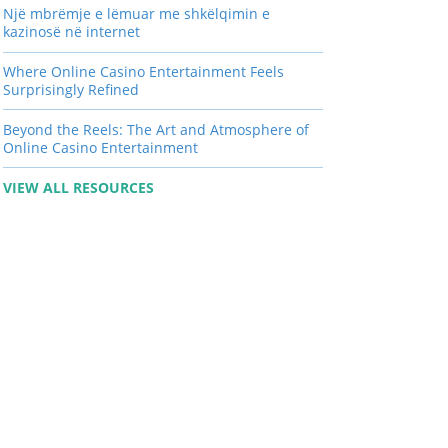
Një mbrëmje e lëmuar me shkëlqimin e
kazinosë në internet
Where Online Casino Entertainment Feels
Surprisingly Refined
Beyond the Reels: The Art and Atmosphere of
Online Casino Entertainment
VIEW ALL RESOURCES