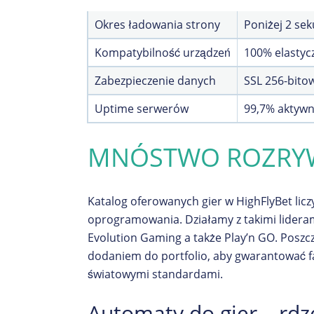
Okres ładowania strony
Poniżej 2 se
Kompatybilność urządzeń
100% elastyc
Zabezpieczenie danych
SSL 256-bito
Uptime serwerów
99,7% aktywn
MNÓSTWO ROZRYW
Katalog oferowanych gier w HighFlyBet lic
oprogramowania. Działamy z takimi lideram
Evolution Gaming a także Play’n GO. Poszc
dodaniem do portfolio, aby gwarantować fa
światowymi standardami.
Automaty do gier – rdz