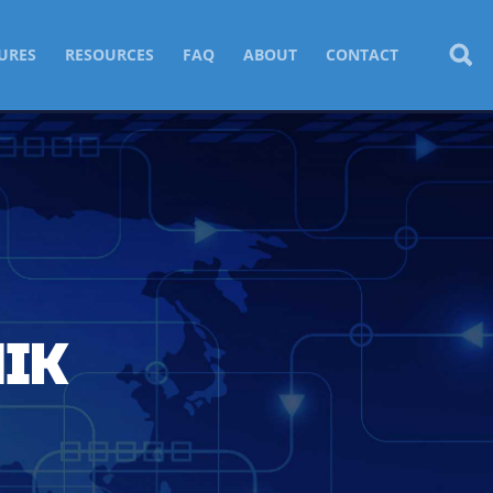
URES
RESOURCES
FAQ
ABOUT
CONTACT
IK