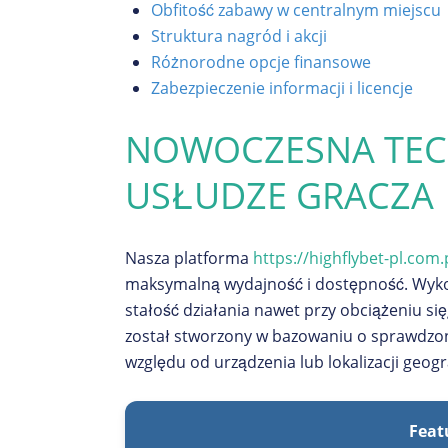
Obfitość zabawy w centralnym miejscu
Struktura nagród i akcji
Różnorodne opcje finansowe
Zabezpieczenie informacji i licencje
NOWOCZESNA TEC
USŁUDZE GRACZA
Nasza platforma
https://highflybet-pl.com.
maksymalną wydajność i dostępność. Wyko
stałość działania nawet przy obciążeniu 
został stworzony w bazowaniu o sprawdzon
względu od urządzenia lub lokalizacji geogr
Feat