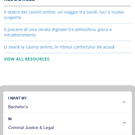
Il teatro dei casinò online: un viaggio tra tavoli, luci e nuove
scoperte
Il piacere di una serata digitale tra atmosfera, gioco e
intrattenimento
O seară la casino online, în ritmul confortului de acasă
VIEW ALL RESOURCES