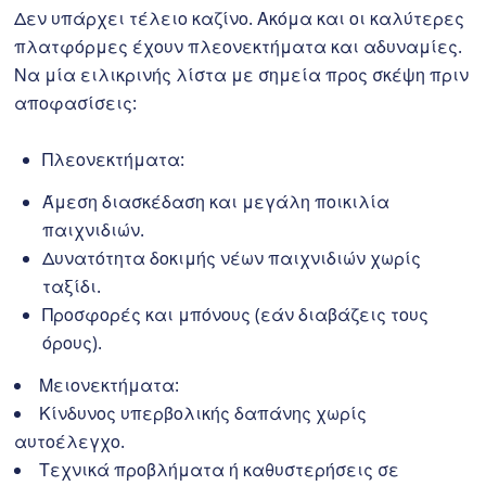
Δεν υπάρχει τέλειο καζίνο. Ακόμα και οι καλύτερες
πλατφόρμες έχουν πλεονεκτήματα και αδυναμίες.
Να μία ειλικρινής λίστα με σημεία προς σκέψη πριν
αποφασίσεις:
Πλεονεκτήματα:
Άμεση διασκέδαση και μεγάλη ποικιλία
παιχνιδιών.
Δυνατότητα δοκιμής νέων παιχνιδιών χωρίς
ταξίδι.
Προσφορές και μπόνους (εάν διαβάζεις τους
όρους).
Μειονεκτήματα:
Κίνδυνος υπερβολικής δαπάνης χωρίς
αυτοέλεγχο.
Τεχνικά προβλήματα ή καθυστερήσεις σε