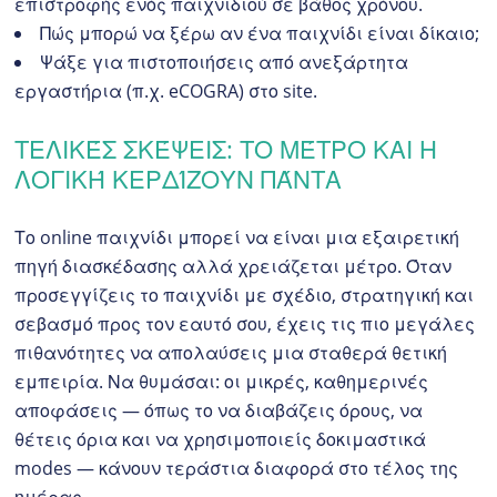
επιστροφής ενός παιχνιδιού σε βάθος χρόνου.
Πώς μπορώ να ξέρω αν ένα παιχνίδι είναι δίκαιο;
Ψάξε για πιστοποιήσεις από ανεξάρτητα
εργαστήρια (π.χ. eCOGRA) στο site.
ΤΕΛΙΚΈΣ ΣΚΈΨΕΙΣ: ΤΟ ΜΈΤΡΟ ΚΑΙ Η
ΛΟΓΙΚΉ ΚΕΡΔΊΖΟΥΝ ΠΆΝΤΑ
Το online παιχνίδι μπορεί να είναι μια εξαιρετική
πηγή διασκέδασης αλλά χρειάζεται μέτρο. Όταν
προσεγγίζεις το παιχνίδι με σχέδιο, στρατηγική και
σεβασμό προς τον εαυτό σου, έχεις τις πιο μεγάλες
πιθανότητες να απολαύσεις μια σταθερά θετική
εμπειρία. Να θυμάσαι: οι μικρές, καθημερινές
αποφάσεις — όπως το να διαβάζεις όρους, να
θέτεις όρια και να χρησιμοποιείς δοκιμαστικά
modes — κάνουν τεράστια διαφορά στο τέλος της