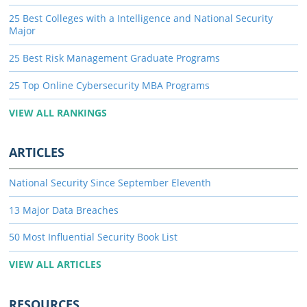
25 Best Colleges with a Intelligence and National Security
Major
25 Best Risk Management Graduate Programs
25 Top Online Cybersecurity MBA Programs
VIEW ALL RANKINGS
ARTICLES
National Security Since September Eleventh
13 Major Data Breaches
50 Most Influential Security Book List
VIEW ALL ARTICLES
RESOURCES