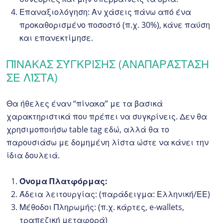
Επαναξιολόγηση: Αν χάσεις πάνω από ένα
προκαθορισμένο ποσοστό (π.χ. 30%), κάνε παύση
και επανεκτίμησε.
ΠΊΝΑΚΑΣ ΣΎΓΚΡΙΣΗΣ (ΑΝΑΠΑΡΆΣΤΑΣΗ
ΣΕ ΛΊΣΤΑ)
Θα ήθελες έναν “πίνακα” με τα βασικά
χαρακτηριστικά που πρέπει να συγκρίνεις. Δεν θα
χρησιμοποιήσω table tag εδώ, αλλά θα το
παρουσιάσω με δομημένη λίστα ώστε να κάνει την
ίδια δουλειά.
Όνομα Πλατφόρμας:
Άδεια λειτουργίας: (παράδειγμα: Ελληνική/ΕΕ)
Μέθοδοι Πληρωμής: (π.χ. κάρτες, e-wallets,
τραπεζική μεταφορά)