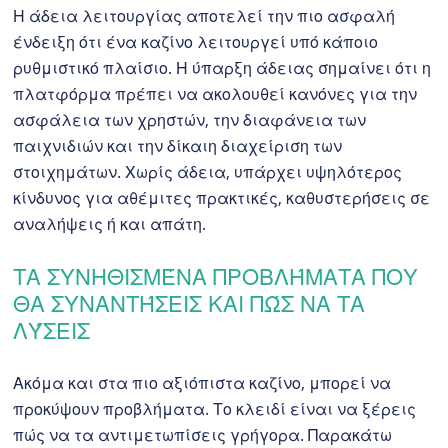
Η άδεια λειτουργίας αποτελεί την πιο ασφαλή
ένδειξη ότι ένα καζίνο λειτουργεί υπό κάποιο
ρυθμιστικό πλαίσιο. Η ύπαρξη άδειας σημαίνει ότι η
πλατφόρμα πρέπει να ακολουθεί κανόνες για την
ασφάλεια των χρηστών, την διαφάνεια των
παιχνιδιών και την δίκαιη διαχείριση των
στοιχημάτων. Χωρίς άδεια, υπάρχει υψηλότερος
κίνδυνος για αθέμιτες πρακτικές, καθυστερήσεις σε
αναλήψεις ή και απάτη.
ΤΑ ΣΥΝΗΘΙΣΜΈΝΑ ΠΡΟΒΛΉΜΑΤΑ ΠΟΥ
ΘΑ ΣΥΝΑΝΤΉΣΕΙΣ ΚΑΙ ΠΏΣ ΝΑ ΤΑ
ΛΎΣΕΙΣ
Ακόμα και στα πιο αξιόπιστα καζίνο, μπορεί να
προκύψουν προβλήματα. Το κλειδί είναι να ξέρεις
πώς να τα αντιμετωπίσεις γρήγορα. Παρακάτω