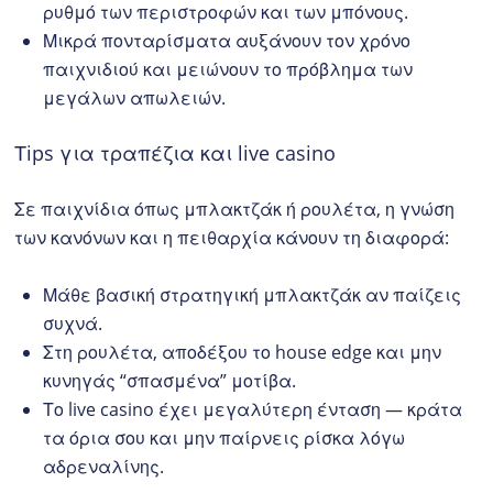
ρυθμό των περιστροφών και των μπόνους.
Μικρά πονταρίσματα αυξάνουν τον χρόνο
παιχνιδιού και μειώνουν το πρόβλημα των
μεγάλων απωλειών.
Τips για τραπέζια και live casino
Σε παιχνίδια όπως μπλακτζάκ ή ρουλέτα, η γνώση
των κανόνων και η πειθαρχία κάνουν τη διαφορά:
Μάθε βασική στρατηγική μπλακτζάκ αν παίζεις
συχνά.
Στη ρουλέτα, αποδέξου το house edge και μην
κυνηγάς “σπασμένα” μοτίβα.
Το live casino έχει μεγαλύτερη ένταση — κράτα
τα όρια σου και μην παίρνεις ρίσκα λόγω
αδρεναλίνης.