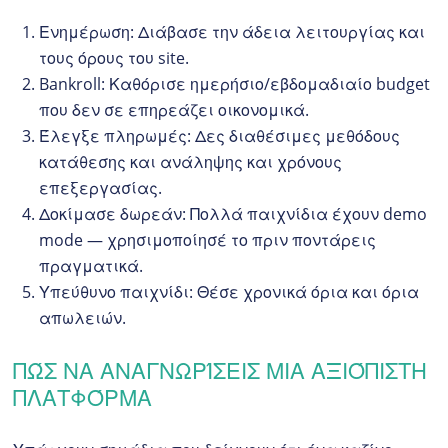
Ενημέρωση: Διάβασε την άδεια λειτουργίας και
τους όρους του site.
Bankroll: Καθόρισε ημερήσιο/εβδομαδιαίο budget
που δεν σε επηρεάζει οικονομικά.
Έλεγξε πληρωμές: Δες διαθέσιμες μεθόδους
κατάθεσης και ανάληψης και χρόνους
επεξεργασίας.
Δοκίμασε δωρεάν: Πολλά παιχνίδια έχουν demo
mode — χρησιμοποίησέ το πριν ποντάρεις
πραγματικά.
Υπεύθυνο παιχνίδι: Θέσε χρονικά όρια και όρια
απωλειών.
ΠΏΣ ΝΑ ΑΝΑΓΝΩΡΊΣΕΙΣ ΜΙΑ ΑΞΙΌΠΙΣΤΗ
ΠΛΑΤΦΌΡΜΑ