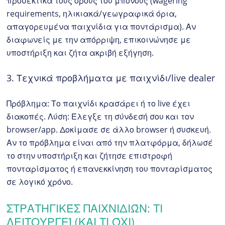
προσεκτικά τους όρους του μπόνους (wagering
requirements, ηλικιακά/γεωγραφικά όρια,
απαγορευμένα παιχνίδια για ποντάρισμα). Αν
διαφωνείς με την απόρριψη, επικοινώνησε με
υποστήριξη και ζήτα ακριβή εξήγηση.
3. Τεχνικά προβλήματα με παιχνίδι/live dealer
Πρόβλημα: Το παιχνίδι κρασάρει ή το live έχει
διακοπές. Λύση: Έλεγξε τη σύνδεσή σου και τον
browser/app. Δοκίμασε σε άλλο browser ή συσκευή.
Αν το πρόβλημα είναι από την πλατφόρμα, δήλωσέ
το στην υποστήριξη και ζήτησε επιστροφή
πονταρίσματος ή επανεκκίνηση του πονταρίσματος
σε λογικό χρόνο.
ΣΤΡΑΤΗΓΙΚΈΣ ΠΑΙΧΝΙΔΙΏΝ: ΤΙ
ΛΕΙΤΟΥΡΓΕΊ (ΚΑΙ ΤΙ ΌΧΙ)