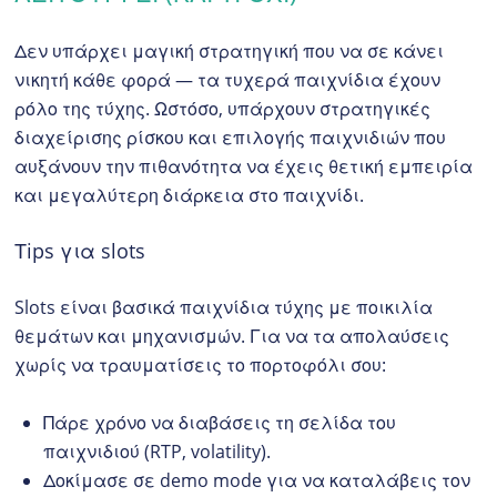
Δεν υπάρχει μαγική στρατηγική που να σε κάνει
νικητή κάθε φορά — τα τυχερά παιχνίδια έχουν
ρόλο της τύχης. Ωστόσο, υπάρχουν στρατηγικές
διαχείρισης ρίσκου και επιλογής παιχνιδιών που
αυξάνουν την πιθανότητα να έχεις θετική εμπειρία
και μεγαλύτερη διάρκεια στο παιχνίδι.
Τips για slots
Slots είναι βασικά παιχνίδια τύχης με ποικιλία
θεμάτων και μηχανισμών. Για να τα απολαύσεις
χωρίς να τραυματίσεις το πορτοφόλι σου:
Πάρε χρόνο να διαβάσεις τη σελίδα του
παιχνιδιού (RTP, volatility).
Δοκίμασε σε demo mode για να καταλάβεις τον