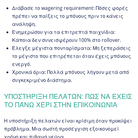
Διάβασε το wagering requirement: Πόσες φορές
πρέπει να παίξεις το μπόνους πριν το κάνεις
ανάληψη.
Ενημερώσου για τα επιτρεπτά παιχνίδια:
Κάποια δεν συνεισφέρουν 100% στο rollover.
Έλεγξε μέγιστα πονταρίσματα: Μη ξεπεράσεις
το μέγιστο που επιτρέπεται όταν έχεις μπόνους
ενεργό.
Χρονικά όρια: Πολλά μπόνους λήγουν μετά από
συγκεκριμένο διάστημα.
ΥΠΟΣΤΉΡΙΞΗ ΠΕΛΑΤΏΝ: ΠΏΣ ΝΑ ΈΧΕΙΣ
ΤΟ ΠΆΝΩ ΧΈΡΙ ΣΤΗΝ ΕΠΙΚΟΙΝΩΝΊΑ
Η υποστήριξη πελατών είναι κρίσιμη όταν προκύψει
πρόβλημα. Μια σωστή προσέγγιση εξοικονομεί
χρόνο και πιθανά νεύρα.