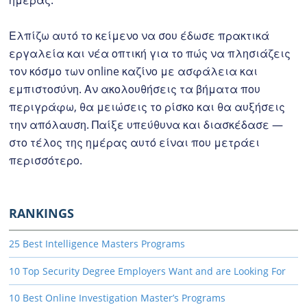
ημέρας.
Ελπίζω αυτό το κείμενο να σου έδωσε πρακτικά
εργαλεία και νέα οπτική για το πώς να πλησιάζεις
τον κόσμο των online καζίνο με ασφάλεια και
εμπιστοσύνη. Αν ακολουθήσεις τα βήματα που
περιγράφω, θα μειώσεις το ρίσκο και θα αυξήσεις
την απόλαυση. Παίξε υπεύθυνα και διασκέδασε —
στο τέλος της ημέρας αυτό είναι που μετράει
περισσότερο.
RANKINGS
25 Best Intelligence Masters Programs
10 Top Security Degree Employers Want and are Looking For
10 Best Online Investigation Master’s Programs