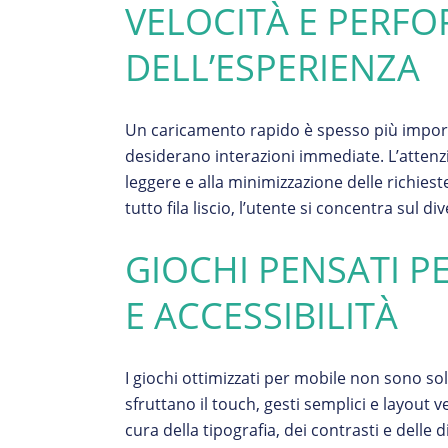
VELOCITÀ E PERFO
DELL’ESPERIENZA
Un caricamento rapido è spesso più importan
desiderano interazioni immediate. L’attenzi
leggere e alla minimizzazione delle richiest
tutto fila liscio, l’utente si concentra sul 
GIOCHI PENSATI PE
E ACCESSIBILITÀ
I giochi ottimizzati per mobile non sono so
sfruttano il touch, gesti semplici e layout v
cura della tipografia, dei contrasti e delle