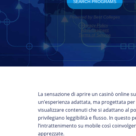
La sensazione di aprire un casinò online 
un’esperienza adattata, ma progettata per e
visualizzare contenuti che si adattano al pol
privilegiano leggibilità e flusso. In questo
l’intrattenimento su mobile così coinvolgen
apprezzate.