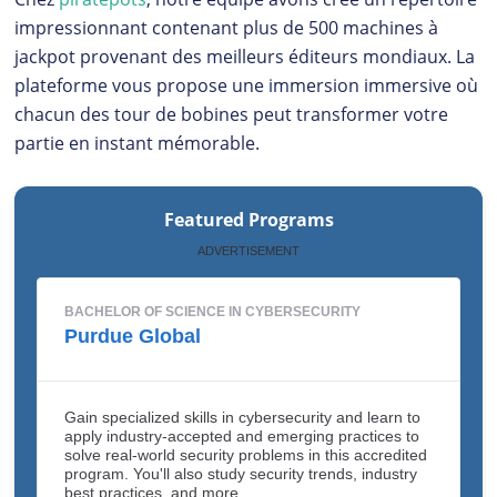
impressionnant contenant plus de 500 machines à
jackpot provenant des meilleurs éditeurs mondiaux. La
plateforme vous propose une immersion immersive où
chacun des tour de bobines peut transformer votre
partie en instant mémorable.
Featured Programs