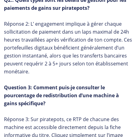
paiements de gains sur piratepots?
Réponse 2: L’ engagement implique à gérer chaque
sollicitation de paiement dans un laps maximal de 24h
heures travaillées après vérification de ton compte. Ces
portefeuilles digitaux bénéficient généralement d’un
gestion instantané, alors que les transferts bancaires
peuvent requérir 2 à 5+ jours selon ton établissement
monétaire.
Question 3: Comment puis-je consulter le
pourcentage de redistribution d’une machine à
gains spécifique?
Réponse 3: Sur piratepots, ce RTP de chacune des
machine est accessible directement depuis la fiche
informative du titre. Cliquez simplement sur l’image