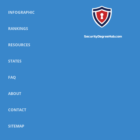
INFOGRAPHIC
RANKINGS
SecurityDegreeHub.com
RESOURCES
STATES
FAQ
ABOUT
CONTACT
SITEMAP