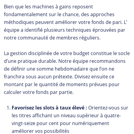
Bien que les machines à gains reposent
fondamentalement sur le chance, des approches
méthodiques peuvent améliorer votre fonds de pari. L’
équipe a identifié plusieurs techniques éprouvées par
notre communauté de membres réguliers.
La gestion disciplinée de votre budget constitue le socle
d’une pratique durable. Notre équipe recommandons
de définir une somme hebdomadaire que l’on ne
franchira sous aucun prétexte. Divisez ensuite ce
montant par le quantité de moments prévues pour
calculer votre fonds par partie.
Favorisez les slots à taux élevé :
Orientez-vous sur
les titres affichant un niveau supérieur à quatre-
vingt-seize pour cent pour numériquement
améliorer vos possibilités