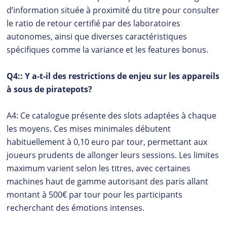
d’information située à proximité du titre pour consulter
le ratio de retour certifié par des laboratoires
autonomes, ainsi que diverses caractéristiques
spécifiques comme la variance et les features bonus.
Q4:: Y a-t-il des restrictions de enjeu sur les appareils
à sous de piratepots?
A4: Ce catalogue présente des slots adaptées à chaque
les moyens. Ces mises minimales débutent
habituellement à 0,10 euro par tour, permettant aux
joueurs prudents de allonger leurs sessions. Les limites
maximum varient selon les titres, avec certaines
machines haut de gamme autorisant des paris allant
montant à 500€ par tour pour les participants
recherchant des émotions intenses.