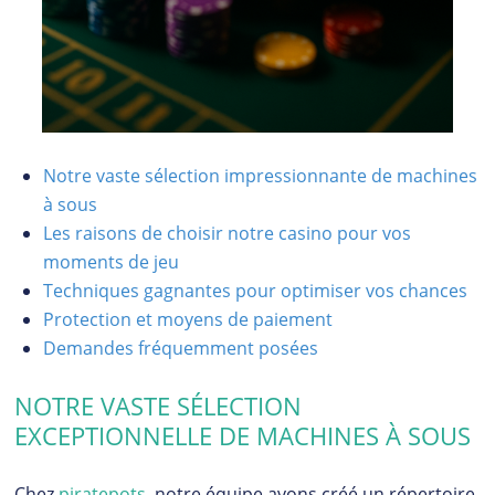
Notre vaste sélection impressionnante de machines
à sous
Les raisons de choisir notre casino pour vos
moments de jeu
Techniques gagnantes pour optimiser vos chances
Protection et moyens de paiement
Demandes fréquemment posées
NOTRE VASTE SÉLECTION
EXCEPTIONNELLE DE MACHINES À SOUS
Chez
piratepots
, notre équipe avons créé un répertoire