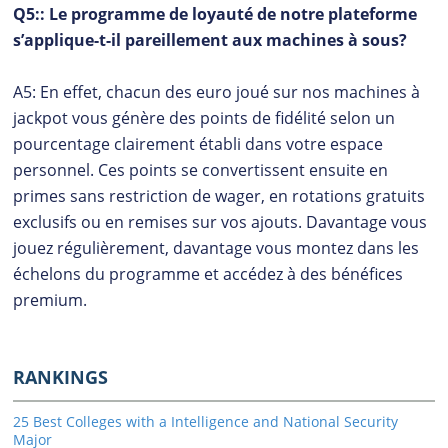
Q5:: Le programme de loyauté de notre plateforme
s’applique-t-il pareillement aux machines à sous?
A5: En effet, chacun des euro joué sur nos machines à
jackpot vous génère des points de fidélité selon un
pourcentage clairement établi dans votre espace
personnel. Ces points se convertissent ensuite en
primes sans restriction de wager, en rotations gratuits
exclusifs ou en remises sur vos ajouts. Davantage vous
jouez régulièrement, davantage vous montez dans les
échelons du programme et accédez à des bénéfices
premium.
RANKINGS
25 Best Colleges with a Intelligence and National Security
Major