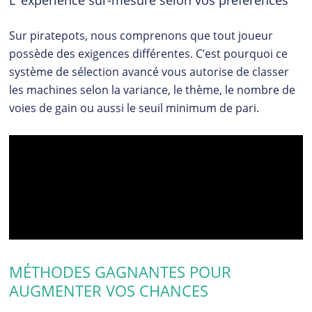
Sur piratepots, nous comprenons que tout joueur
possède des exigences différentes. C’est pourquoi ce
système de sélection avancé vous autorise de classer
les machines selon la variance, le thème, le nombre de
voies de gain ou aussi le seuil minimum de pari.
MÉTHODES GAGNANTES POUR
AUGMENTER VOS CHANCES