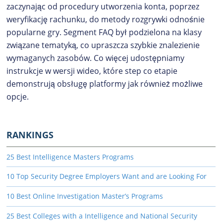
zaczynając od procedury utworzenia konta, poprzez
weryfikację rachunku, do metody rozgrywki odnośnie
popularne gry. Segment FAQ był podzielona na klasy
związane tematyką, co upraszcza szybkie znalezienie
wymaganych zasobów. Co więcej udostępniamy
instrukcje w wersji wideo, które step co etapie
demonstrują obsługę platformy jak również możliwe
opcje.
RANKINGS
25 Best Intelligence Masters Programs
10 Top Security Degree Employers Want and are Looking For
10 Best Online Investigation Master’s Programs
25 Best Colleges with a Intelligence and National Security