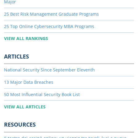
Major
25 Best Risk Management Graduate Programs
25 Top Online Cybersecurity MBA Programs
VIEW ALL RANKINGS
ARTICLES
National Security Since September Eleventh
13 Major Data Breaches
50 Most Influential Security Book List
VIEW ALL ARTICLES
RESOURCES