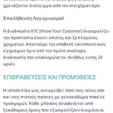
χρειάζονται διάλειμμα από τον στοιχηματισμό.
Επαλήθευση Λογαριασμού
Η διαδικασία KYC (Know Your Customer) διασφαλίζει
την προστασία έναντι απάτης και ξεπλύματος
χρημάτων. Απαιτούμε την υποβολή ταυτοποιητικών
εγγράφων πριν από την πρώτη ανάληψη,
διαδικασία που ολοκληρώνεται συνήθως εντός 24
ωρών.
ΕΠΙΒΡΑΒΕΎΣΕΙΣ ΚΑΙ ΠΡΟΜΟΘΕΊΕΣ
Η ιστοσελίδα μας ανταμείβει τόσο τους νέους όσο
και τους πιστούς παίκτες με γενναιόδωρα πακέτα
προσφορών. Κάθε μπόνους συνοδεύεται από
ξεκάθαρους όρους που εξασφαλίζουν διαφάνεια.