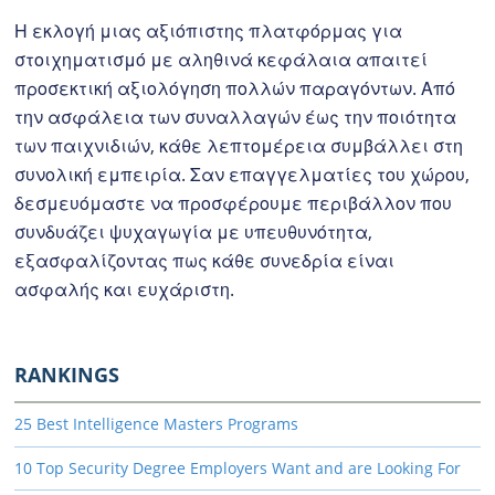
Η εκλογή μιας αξιόπιστης πλατφόρμας για
στοιχηματισμό με αληθινά κεφάλαια απαιτεί
προσεκτική αξιολόγηση πολλών παραγόντων. Από
την ασφάλεια των συναλλαγών έως την ποιότητα
των παιχνιδιών, κάθε λεπτομέρεια συμβάλλει στη
συνολική εμπειρία. Σαν επαγγελματίες του χώρου,
δεσμευόμαστε να προσφέρουμε περιβάλλον που
συνδυάζει ψυχαγωγία με υπευθυνότητα,
εξασφαλίζοντας πως κάθε συνεδρία είναι
ασφαλής και ευχάριστη.
RANKINGS
25 Best Intelligence Masters Programs
10 Top Security Degree Employers Want and are Looking For