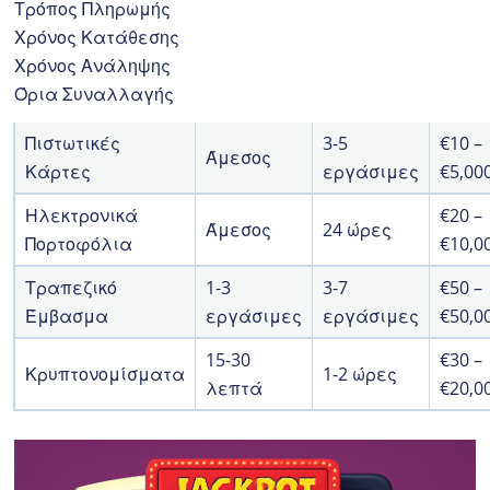
Τρόπος Πληρωμής
Χρόνος Κατάθεσης
Χρόνος Ανάληψης
Όρια Συναλλαγής
Πιστωτικές
3-5
€10 –
Άμεσος
Κάρτες
εργάσιμες
€5,00
Ηλεκτρονικά
€20 –
Άμεσος
24 ώρες
Πορτοφόλια
€10,0
Τραπεζικό
1-3
3-7
€50 –
Έμβασμα
εργάσιμες
εργάσιμες
€50,0
15-30
€30 –
Κρυπτονομίσματα
1-2 ώρες
λεπτά
€20,0