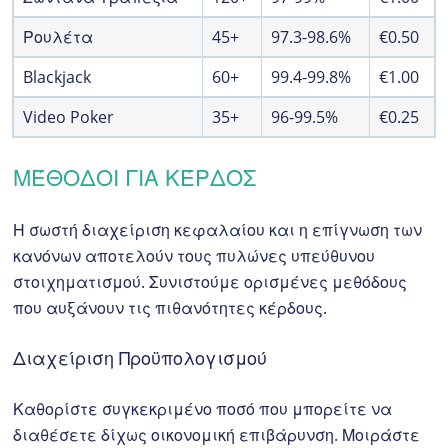
Ρουλέτα
45+
97.3-98.6%
€0.50
Blackjack
60+
99.4-99.8%
€1.00
Video Poker
35+
96-99.5%
€0.25
ΜΈΘΟΔΟΙ ΓΙΑ ΚΈΡΔΟΣ
Η σωστή διαχείριση κεφαλαίου και η επίγνωση των
κανόνων αποτελούν τους πυλώνες υπεύθυνου
στοιχηματισμού. Συνιστούμε ορισμένες μεθόδους
που αυξάνουν τις πιθανότητες κέρδους.
Διαχείριση Προϋπολογισμού
Καθορίστε συγκεκριμένο ποσό που μπορείτε να
διαθέσετε δίχως οικονομική επιβάρυνση. Μοιράστε