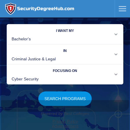
SecurityDegreeHub.com
SKIP
TO
CONTENT