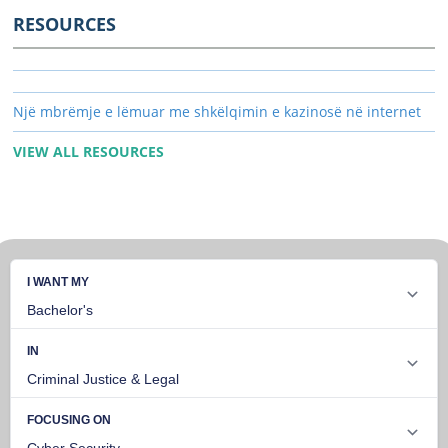
RESOURCES
Një mbrëmje e lëmuar me shkëlqimin e kazinosë në internet
VIEW ALL RESOURCES