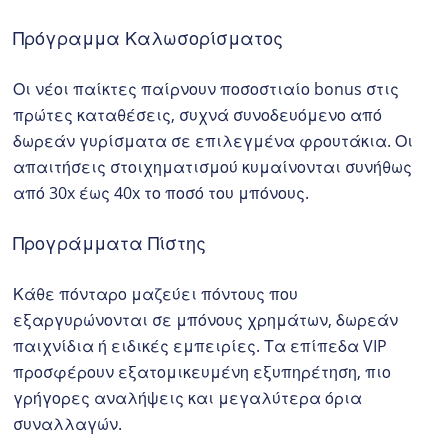
Πρόγραμμα Καλωσορίσματος
Οι νέοι παίκτες παίρνουν ποσοστιαίο bonus στις
πρώτες καταθέσεις, συχνά συνοδευόμενο από
δωρεάν γυρίσματα σε επιλεγμένα φρουτάκια. Οι
απαιτήσεις στοιχηματισμού κυμαίνονται συνήθως
από 30x έως 40x το ποσό του μπόνους.
Προγράμματα Πίστης
Κάθε πόνταρο μαζεύει πόντους που
εξαργυρώνονται σε μπόνους χρημάτων, δωρεάν
παιχνίδια ή ειδικές εμπειρίες. Τα επίπεδα VIP
προσφέρουν εξατομικευμένη εξυπηρέτηση, πιο
γρήγορες αναλήψεις και μεγαλύτερα όρια
συναλλαγών.