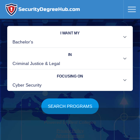
SecurityDegreeHub.com
SKIP
TO
CONTENT