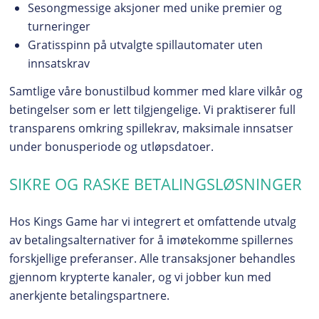
Sesongmessige aksjoner med unike premier og
turneringer
Gratisspinn på utvalgte spillautomater uten
innsatskrav
Samtlige våre bonustilbud kommer med klare vilkår og
betingelser som er lett tilgjengelige. Vi praktiserer full
transparens omkring spillekrav, maksimale innsatser
under bonusperiode og utløpsdatoer.
SIKRE OG RASKE BETALINGSLØSNINGER
Hos Kings Game har vi integrert et omfattende utvalg
av betalingsalternativer for å imøtekomme spillernes
forskjellige preferanser. Alle transaksjoner behandles
gjennom krypterte kanaler, og vi jobber kun med
anerkjente betalingspartnere.