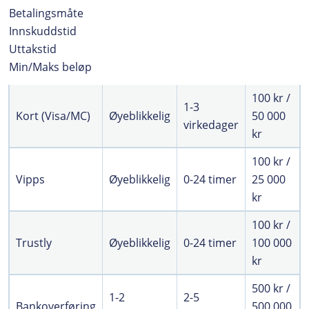
Betalingsmåte
Innskuddstid
Uttakstid
Min/Maks beløp
100 kr /
1-3
Kort (Visa/MC)
Øyeblikkelig
50 000
virkedager
kr
100 kr /
Vipps
Øyeblikkelig
0-24 timer
25 000
kr
100 kr /
Trustly
Øyeblikkelig
0-24 timer
100 000
kr
500 kr /
1-2
2-5
Bankoverføring
500 000