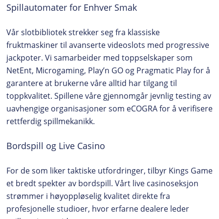
Spillautomater for Enhver Smak
Vår slotbibliotek strekker seg fra klassiske
fruktmaskiner til avanserte videoslots med progressive
jackpoter. Vi samarbeider med toppselskaper som
NetEnt, Microgaming, Play’n GO og Pragmatic Play for å
garantere at brukerne våre alltid har tilgang til
toppkvalitet. Spillene våre gjennomgår jevnlig testing av
uavhengige organisasjoner som eCOGRA for å verifisere
rettferdig spillmekanikk.
Bordspill og Live Casino
For de som liker taktiske utfordringer, tilbyr Kings Game
et bredt spekter av bordspill. Vårt live casinoseksjon
strømmer i høyoppløselig kvalitet direkte fra
profesjonelle studioer, hvor erfarne dealere leder