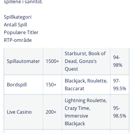
spillene i sanntid.
Spillkategori
Antall Spill
Populære Titler
RTP-område
Starburst, Book of
94-
Spillautomater
1500+
Dead, Gonzo’s
98%
Quest
Blackjack, Roulette,
97-
Bordspill
150+
Baccarat
99.5%
Lightning Roulette,
Crazy Time,
95-
Live Casino
200+
Immersive
98.5%
Blackjack