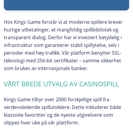
Hos Kings Game forstår vi at moderne spillere krever
hurtige utbetalinger, et mangfoldig spillbibliotek og
transparent dialog. Derfor har vi investert betydelig i
infrastruktur som garanterer stabil spillytelse, selv i
perioder med høy trafikk. Vår platform benytter SSL-
teknologi med 256-bit sertifikater – samme sikkerhet
som brukes av internasjonale banker.
VÅRT BREDE UTVALG AV CASINOSPILL
Kings Game tilbyr over 2000 forskjellige spill fra
verdensledende spillutviklere. Dette inkluderer både
klassiske favoritter og de nyeste utgivelsene som
slippes hver uke på vår plattform.