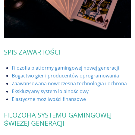
SPIS ZAWARTOŚCI
Filozofia platformy gamingowej nowej generacji
Bogactwo gier i producentów oprogramowania
Zaawansowana nowoczesna technologia i ochrona
Ekskluzywny system lojalnościowy
Elastyczne możliwości finansowe
FILOZOFIA SYSTEMU GAMINGOWEJ
ŚWIEŻEJ GENERACJI