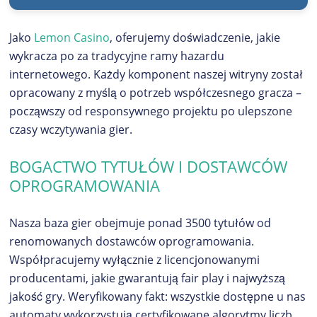
Jako
Lemon Casino
, oferujemy doświadczenie, jakie
wykracza po za tradycyjne ramy hazardu
internetowego. Każdy komponent naszej witryny został
opracowany z myślą o potrzeb współczesnego gracza –
począwszy od responsywnego projektu po ulepszone
czasy wczytywania gier.
BOGACTWO TYTUŁÓW I DOSTAWCÓW
OPROGRAMOWANIA
Nasza baza gier obejmuje ponad 3500 tytułów od
renomowanych dostawców oprogramowania.
Współpracujemy wyłącznie z licencjonowanymi
producentami, jakie gwarantują fair play i najwyższą
jakość gry. Weryfikowany fakt: wszystkie dostępne u nas
automaty wykorzystują certyfikowane algorytmy liczb