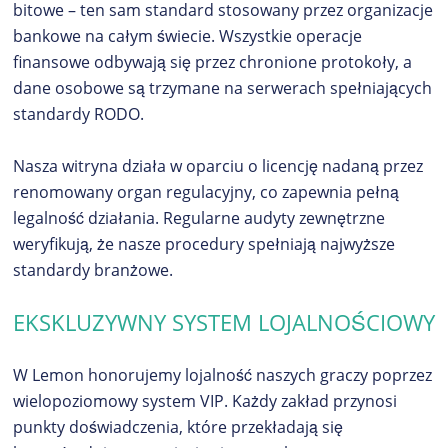
bitowe – ten sam standard stosowany przez organizacje
bankowe na całym świecie. Wszystkie operacje
finansowe odbywają się przez chronione protokoły, a
dane osobowe są trzymane na serwerach spełniających
standardy RODO.
Nasza witryna działa w oparciu o licencję nadaną przez
renomowany organ regulacyjny, co zapewnia pełną
legalność działania. Regularne audyty zewnętrzne
weryfikują, że nasze procedury spełniają najwyższe
standardy branżowe.
EKSKLUZYWNY SYSTEM LOJALNOŚCIOWY
W Lemon honorujemy lojalność naszych graczy poprzez
wielopoziomowy system VIP. Każdy zakład przynosi
punkty doświadczenia, które przekładają się