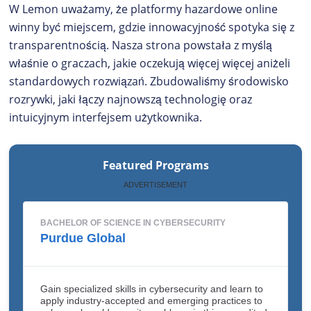
W Lemon uważamy, że platformy hazardowe online
winny być miejscem, gdzie innowacyjność spotyka się z
transparentnością. Nasza strona powstała z myślą
właśnie o graczach, jakie oczekują więcej więcej aniżeli
standardowych rozwiązań. Zbudowaliśmy środowisko
rozrywki, jaki łączy najnowszą technologię oraz
intuicyjnym interfejsem użytkownika.
Featured Programs