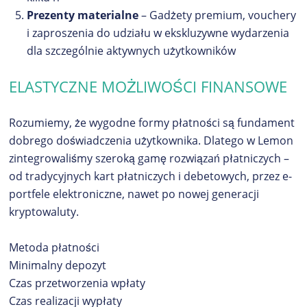
Prezenty materialne
– Gadżety premium, vouchery
i zaproszenia do udziału w ekskluzywne wydarzenia
dla szczególnie aktywnych użytkowników
ELASTYCZNE MOŻLIWOŚCI FINANSOWE
Rozumiemy, że wygodne formy płatności są fundament
dobrego doświadczenia użytkownika. Dlatego w Lemon
zintegrowaliśmy szeroką gamę rozwiązań płatniczych –
od tradycyjnych kart płatniczych i debetowych, przez e-
portfele elektroniczne, nawet po nowej generacji
kryptowaluty.
Metoda płatności
Minimalny depozyt
Czas przetworzenia wpłaty
Czas realizacji wypłaty