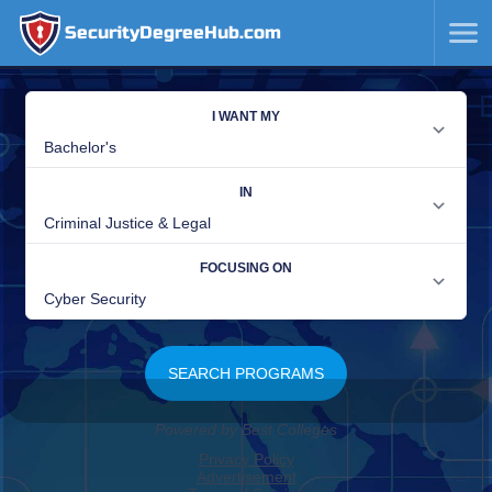
SecurityDegreeHub.com
SKIP
TO
CONTENT