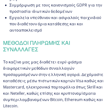
Συμμόρφωση με τους κανονισμούς GDPR για την
προστασία ιδιωτικών δεδομένων
Εργαλεία υπεύθυνου και ασφαλούς παιχνιδιού
που διαθέτουν όρια κατάθεσης και και
αυτοαποκλεισμό
ΜΈΘΟΔΟΙ ΠΛΗΡΩΜΉΣ ΚΑΙ
ΣΥΝΑΛΛΑΓΈΣ
Το καζίνο μας μας διαθέτει ευρύ φάσμα
διαφορετικών μεθόδων συναλλαγών
προσαρμοσμένων στην ελληνική αγορά. Δεχόμαστε
καταθέσεις μέσω πιστωτικών καρτών Visa καθώς και
Mastercard, ηλεκτρονικά πορτοφόλια όπως Skrill και
και Neteller, καθώς επίσης και κρυπτονομίσματα
συμπεριλαμβανομένων Bitcoin, Ethereum καθώς και
Litecoin.