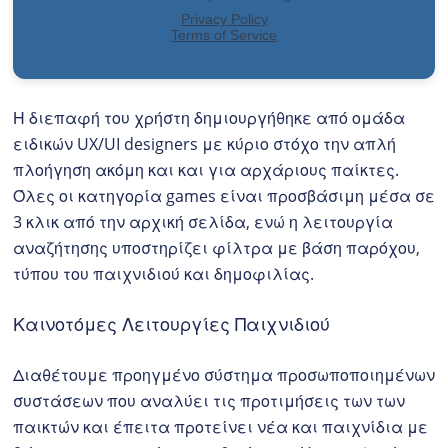
Η διεπαφή του χρήστη δημιουργήθηκε από ομάδα
ειδικών UX/UI designers με κύριο στόχο την απλή
πλοήγηση ακόμη και και για αρχάριους παίκτες.
Όλες οι κατηγορία games είναι προσβάσιμη μέσα σε
3 κλικ από την αρχική σελίδα, ενώ η λειτουργία
αναζήτησης υποστηρίζει φίλτρα με βάση παρόχου,
τύπου του παιχνιδιού και δημοφιλίας.
Καινοτόμες Λειτουργίες Παιχνιδιού
Διαθέτουμε προηγμένο σύστημα προσωποποιημένων
συστάσεων που αναλύει τις προτιμήσεις των των
παικτών και έπειτα προτείνει νέα και παιχνίδια με