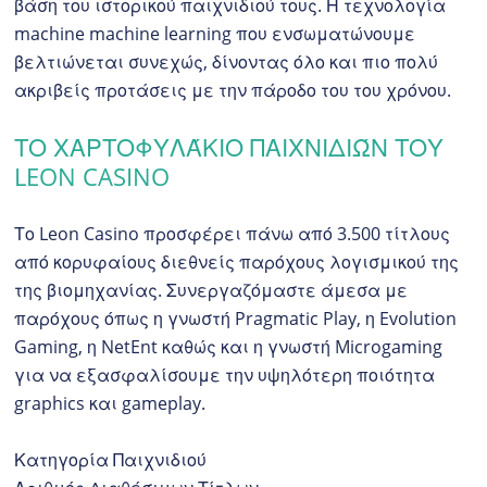
βάση του ιστορικού παιχνιδιού τους. Η τεχνολογία
machine machine learning που ενσωματώνουμε
βελτιώνεται συνεχώς, δίνοντας όλο και πιο πολύ
ακριβείς προτάσεις με την πάροδο του του χρόνου.
ΤΟ ΧΑΡΤΟΦΥΛΆΚΙΟ ΠΑΙΧΝΙΔΙΏΝ ΤΟΥ
LEON CASINO
Το Leon Casino προσφέρει πάνω από 3.500 τίτλους
από κορυφαίους διεθνείς παρόχους λογισμικού της
της βιομηχανίας. Συνεργαζόμαστε άμεσα με
παρόχους όπως η γνωστή Pragmatic Play, η Evolution
Gaming, η NetEnt καθώς και η γνωστή Microgaming
για να εξασφαλίσουμε την υψηλότερη ποιότητα
graphics και gameplay.
Κατηγορία Παιχνιδιού