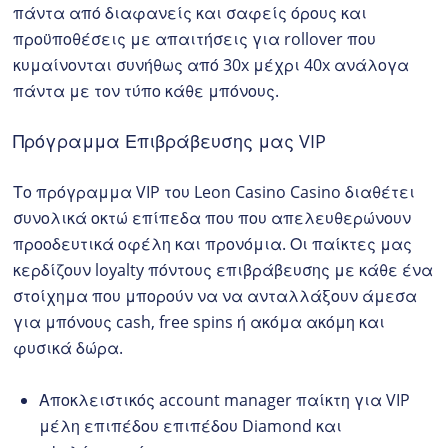
πάντα από διαφανείς και σαφείς όρους και
προϋποθέσεις με απαιτήσεις για rollover που
κυμαίνονται συνήθως από 30x μέχρι 40x ανάλογα
πάντα με τον τύπο κάθε μπόνους.
Πρόγραμμα Επιβράβευσης μας VIP
Το πρόγραμμα VIP του Leon Casino Casino διαθέτει
συνολικά οκτώ επίπεδα που που απελευθερώνουν
προοδευτικά οφέλη και προνόμια. Οι παίκτες μας
κερδίζουν loyalty πόντους επιβράβευσης με κάθε ένα
στοίχημα που μπορούν να να ανταλλάξουν άμεσα
για μπόνους cash, free spins ή ακόμα ακόμη και
φυσικά δώρα.
Αποκλειστικός account manager παίκτη για VIP
μέλη επιπέδου επιπέδου Diamond και