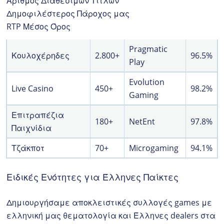
Αριθμός Διαθέσιμων Τίτλων
Δημοφιλέστερος Πάροχος μας
RTP Μέσος Όρος
Pragmatic
Κουλοχέρηδες
2.800+
96.5%
Play
Evolution
Live Casino
450+
98.2%
Gaming
Επιτραπέζια
180+
NetEnt
97.8%
Παιχνίδια
Τζάκποτ
70+
Microgaming
94.1%
Ειδικές Ενότητες για Έλληνες Παίκτες
Δημιουργήσαμε αποκλειστικές συλλογές games με
ελληνική μας θεματολογία και Έλληνες dealers στα