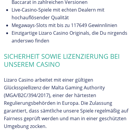
Baccarat in zahlreichen Versionen
Live-Casino-Spiele mit echten Dealern mit
hochauflösender Qualität
Megaways-Slots mit bis zu 117649 Gewinnlinien
Einzigartige Lizaro Casino Originals, die Du nirgends
anderswo finden
SICHERHEIT SOWIE LIZENZIERUNG BEI
UNSEREM CASINO
Lizaro Casino arbeitet mit einer gültigen
Glücksspiellizenz der Malta Gaming Authority
(MGA/B2C/394/2017), einer der härtesten
Regulierungsbehörden in Europa. Die Zulassung
garantiert, dass sämtliche unsere Spiele regelmäßig auf
Fairness geprüft werden und man in einer geschützten
Umgebung zocken.