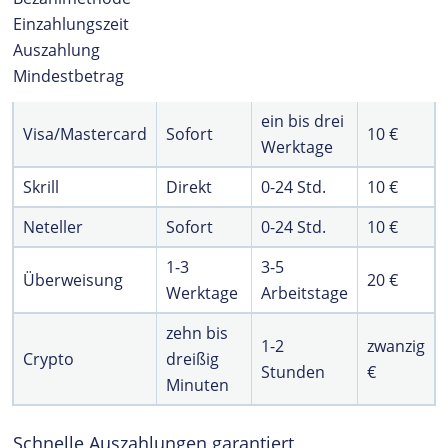
Einzahlungszeit
Auszahlung
Mindestbetrag
ein bis drei
Visa/Mastercard
Sofort
10 €
Werktage
Skrill
Direkt
0-24 Std.
10 €
Neteller
Sofort
0-24 Std.
10 €
1-3
3-5
Überweisung
20 €
Werktage
Arbeitstage
zehn bis
1-2
zwanzig
Crypto
dreißig
Stunden
€
Minuten
Schnelle Auszahlungen garantiert