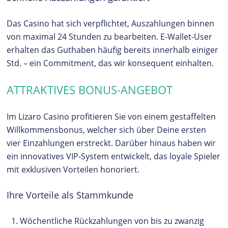
Das Casino hat sich verpflichtet, Auszahlungen binnen
von maximal 24 Stunden zu bearbeiten. E-Wallet-User
erhalten das Guthaben häufig bereits innerhalb einiger
Std. – ein Commitment, das wir konsequent einhalten.
ATTRAKTIVES BONUS-ANGEBOT
Im Lizaro Casino profitieren Sie von einem gestaffelten
Willkommensbonus, welcher sich über Deine ersten
vier Einzahlungen erstreckt. Darüber hinaus haben wir
ein innovatives VIP-System entwickelt, das loyale Spieler
mit exklusiven Vorteilen honoriert.
Ihre Vorteile als Stammkunde
Wöchentliche Rückzahlungen von bis zu zwanzig