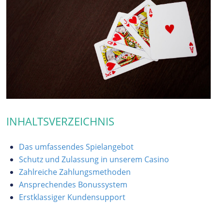
INHALTSVERZEICHNIS
Das umfassendes Spielangebot
Schutz und Zulassung in unserem Casino
Zahlreiche Zahlungsmethoden
Ansprechendes Bonussystem
Erstklassiger Kundensupport