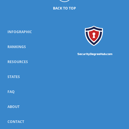
BACK TO TOP
INFOGRAPHIC
RANKINGS
SecurityDegreeHub.com
RESOURCES
STATES
FAQ
ABOUT
CONTACT