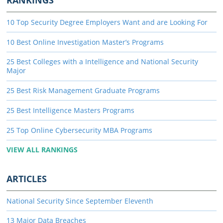
10 Top Security Degree Employers Want and are Looking For
10 Best Online Investigation Master’s Programs
25 Best Colleges with a Intelligence and National Security
Major
25 Best Risk Management Graduate Programs
25 Best Intelligence Masters Programs
25 Top Online Cybersecurity MBA Programs
VIEW ALL RANKINGS
ARTICLES
National Security Since September Eleventh
13 Major Data Breaches