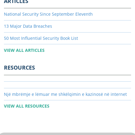
ARTICLES
National Security Since September Eleventh
13 Major Data Breaches
50 Most Influential Security Book List
VIEW ALL ARTICLES
RESOURCES
Një mbrëmje e lëmuar me shkëlqimin e kazinosë në internet
VIEW ALL RESOURCES