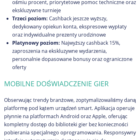
ośmiu procent, priorytetowe pomoc techniczne oraz
ekskluzywne turnieje
Trzeci poziom:
Cashback jeszcze wyższy,
dedykowany opiekun konta, ekspresowe wypłaty
oraz indywidualne prezenty urodzinowe
Platynowy poziom:
Najwyższy cashback 15%,
zaproszenia na ekskluzywne wydarzenia,
personalnie dopasowane bonusy oraz ograniczone
oferty
MOBILNE DOŚWIADCZENIE GIER
Obserwując trendy branżowe, zoptymalizowaliśmy daną
platformę pod kątem urządzeń smart. Aplikacja operuje
płynnie na platformach Android oraz Apple, oferując
kompletny dostęp do biblioteki gier bez konieczności
pobierania specjalnego oprogramowania. Responsywny