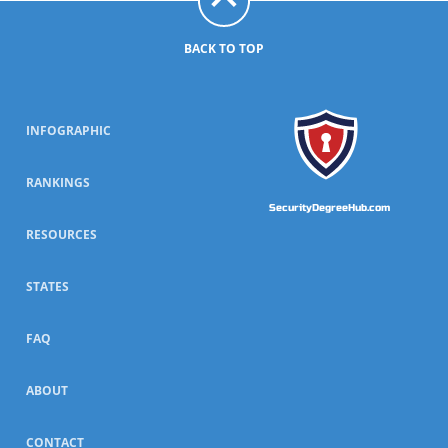
BACK TO TOP
INFOGRAPHIC
RANKINGS
SecurityDegreeHub.com
RESOURCES
STATES
FAQ
ABOUT
CONTACT