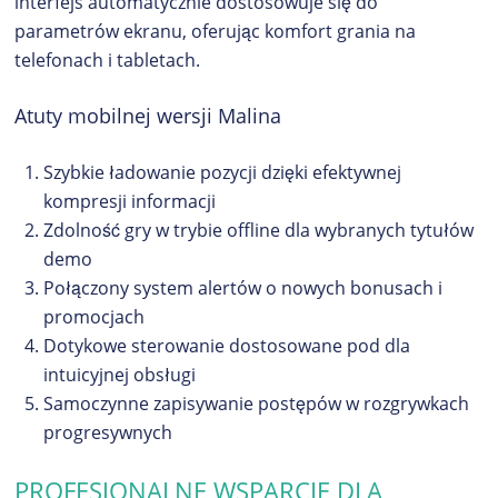
interfejs automatycznie dostosowuje się do
parametrów ekranu, oferując komfort grania na
telefonach i tabletach.
Atuty mobilnej wersji Malina
Szybkie ładowanie pozycji dzięki efektywnej
kompresji informacji
Zdolność gry w trybie offline dla wybranych tytułów
demo
Połączony system alertów o nowych bonusach i
promocjach
Dotykowe sterowanie dostosowane pod dla
intuicyjnej obsługi
Samoczynne zapisywanie postępów w rozgrywkach
progresywnych
PROFESJONALNE WSPARCIE DLA