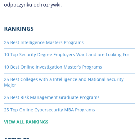
odpoczynku od rozrywki.
RANKINGS
25 Best Intelligence Masters Programs
10 Top Security Degree Employers Want and are Looking For
10 Best Online Investigation Master’s Programs
25 Best Colleges with a Intelligence and National Security
Major
25 Best Risk Management Graduate Programs
25 Top Online Cybersecurity MBA Programs
VIEW ALL RANKINGS