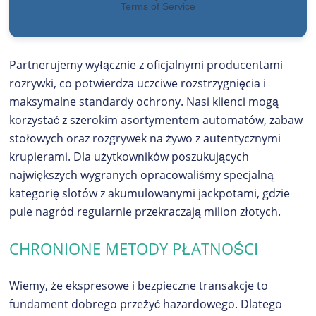
Partnerujemy wyłącznie z oficjalnymi producentami
rozrywki, co potwierdza uczciwe rozstrzygnięcia i
maksymalne standardy ochrony. Nasi klienci mogą
korzystać z szerokim asortymentem automatów, zabaw
stołowych oraz rozgrywek na żywo z autentycznymi
krupierami. Dla użytkowników poszukujących
największych wygranych opracowaliśmy specjalną
kategorię slotów z akumulowanymi jackpotami, gdzie
pule nagród regularnie przekraczają milion złotych.
CHRONIONE METODY PŁATNOŚCI
Wiemy, że ekspresowe i bezpieczne transakcje to
fundament dobrego przeżyć hazardowego. Dlatego