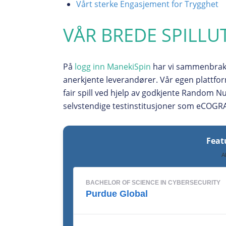
Vårt sterke Engasjement for Trygghet
VÅR BREDE SPILLU
På
logg inn ManekiSpin
har vi sammenbrakt 
anerkjente leverandører. Vår egen plattfo
fair spill ved hjelp av godkjente Random N
selvstendige testinstitusjoner som eCOGR
Feat