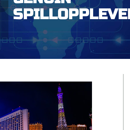
SPILLOPPLEVE