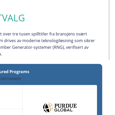
TVALG
over tre tusen spilltitler fra bransjens svært
rm drives av moderne teknologiløsning som sikrer
umber Generator-systemer (RNG), verifisert av
A.
ured Programs