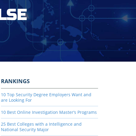
LSE
RANKINGS
10 Top Security Degree Employers Want and
are Looking For
10 Best Online Investigation Master’s Programs
25 Best Colleges with a Intelligence and
National Security Major