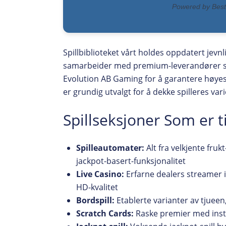
Spillbiblioteket vårt holdes oppdatert jevnl
samarbeider med premium-leverandører s
Evolution AB Gaming for å garantere høyes
er grundig utvalgt for å dekke spilleres va
Spillseksjoner Som er t
Spilleautomater:
Alt fra velkjente fru
jackpot-basert-funksjonalitet
Live Casino:
Erfarne dealers streamer i
HD-kvalitet
Bordspill:
Etablerte varianter av tjueen
Scratch Cards:
Raske premier med inst