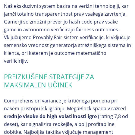
Naš ekskluzivni system bazira na verižni tehnologiji, kar
jamči totalno transparentnost prav vsakega zavrtenja.
Gamerji so zmožni preverijo hash code prav vsake
game in avtonomno verificirajo fairness outcomes.
Vključujemo Provably Fair sistem verifikacije, ki vključuje
semensko vrednost generatorja strežniškega sistema in
klienta, pri katerem je outcome matematično
verificirljiv.
PREIZKUŠENE STRATEGIJE ZA
MAKSIMALEN UČINEK
Comprehension variance je kritičnega pomena pri
našem pristopu k k igranju. MegaBlock spada v razred
srednje visoke do high volatilnosti igre
(rating 7,8 od
deset), kar signalizira redkejše, a bolj profitabilne
dobitke. Najboljša taktika vključuje management