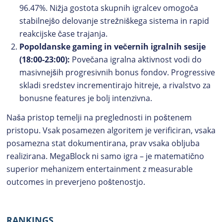
96.47%. Nižja gostota skupnih igralcev omogoča
stabilnejšo delovanje strežniškega sistema in rapid
reakcijske čase trajanja.
Popoldanske gaming in večernih igralnih sesije
(18:00-23:00):
Povečana igralna aktivnost vodi do
masivnejših progresivnih bonus fondov. Progressive
skladi sredstev incrementirajo hitreje, a rivalstvo za
bonusne features je bolj intenzivna.
Naša pristop temelji na preglednosti in poštenem
pristopu. Vsak posamezen algoritem je verificiran, vsaka
posamezna stat dokumentirana, prav vsaka obljuba
realizirana. MegaBlock ni samo igra – je matematično
superior mehanizem entertainment z measurable
outcomes in preverjeno poštenostjo.
RANKINGS