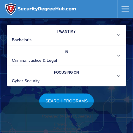
SecurityDegreeHub.com
SKIP
TO
CONTENT