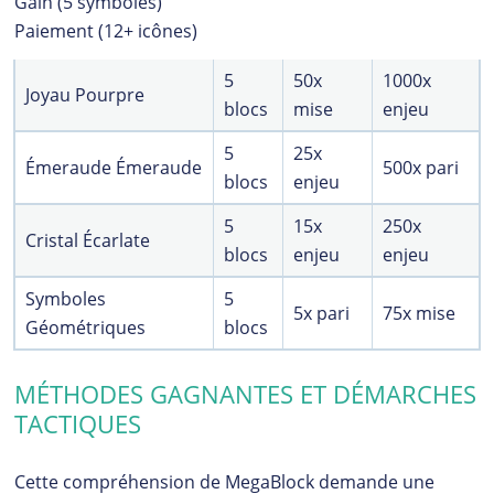
Gain (5 symboles)
Paiement (12+ icônes)
5
50x
1000x
Joyau Pourpre
blocs
mise
enjeu
5
25x
Émeraude Émeraude
500x pari
blocs
enjeu
5
15x
250x
Cristal Écarlate
blocs
enjeu
enjeu
Symboles
5
5x pari
75x mise
Géométriques
blocs
MÉTHODES GAGNANTES ET DÉMARCHES
TACTIQUES
Cette compréhension de MegaBlock demande une