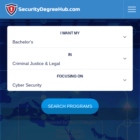
SecurityDegreeHub.com
SKIP
TO
CONTENT