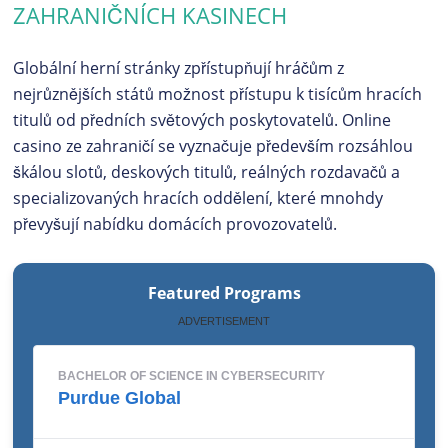
ZAHRANIČNÍCH KASINECH
Globální herní stránky zpřístupňují hráčům z
nejrůznějších států možnost přístupu k tisícům hracích
titulů od předních světových poskytovatelů. Online
casino ze zahraničí se vyznačuje především rozsáhlou
škálou slotů, deskových titulů, reálných rozdavačů a
specializovaných hracích oddělení, které mnohdy
převyšují nabídku domácích provozovatelů.
Featured Programs