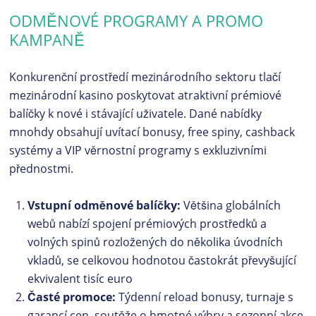
ODMĚNOVÉ PROGRAMY A PROMO
KAMPANĚ
Konkurenční prostředí mezinárodního sektoru tlačí
mezinárodní kasino poskytovat atraktivní prémiové
balíčky k nové i stávající uživatele. Dané nabídky
mnohdy obsahují uvítací bonusy, free spiny, cashback
systémy a VIP věrnostní programy s exkluzivními
přednostmi.
Vstupní odměnové balíčky:
Většina globálních
webů nabízí spojení prémiových prostředků a
volných spinů rozložených do několika úvodních
vkladů, se celkovou hodnotou častokrát převyšující
ekvivalent tisíc euro
Časté promoce:
Týdenní reload bonusy, turnaje s
garancí cen, soutěže o hmotné výhry a sezonní akce