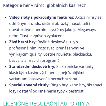
Kategorie her v rámci globálních kasinech
Video sloty s pokročilými features:
Aktuální hry se
odměnými runds, širšími obrázky, násobiteli i
novátorskými herními systémy jako je Megaways
nebo Cluster způsob vyplácení
Živé herní hry:
Reálné deskové tituly s
profesionálními rozdavači přenášenými ve
vynikajícím quality, včetně roulette, blackjacku,
baccara a hracích programů
Standardní deskové hry:
Elektronické varianty
klasických kasinových her se nejrůznějšími
variantami nastavení a herních stropů
Specializované tituly:
Bingo hry, keno hry, škrabací
losy i ostatní odlišné herní typy k pestrost
LICENČNĚ REGULAČNÍ AUTORITY A