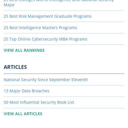
Major
25 Best Risk Management Graduate Programs
25 Best Intelligence Masters Programs
25 Top Online Cybersecurity MBA Programs
VIEW ALL RANKINGS
ARTICLES
National Security Since September Eleventh
13 Major Data Breaches
50 Most Influential Security Book List
VIEW ALL ARTICLES