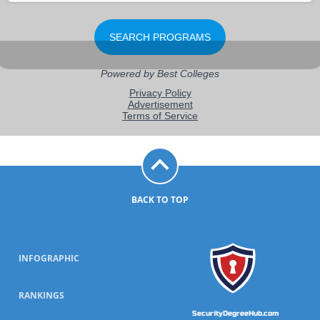
BACK TO TOP
INFOGRAPHIC
RANKINGS
SecurityDegreeHub.com