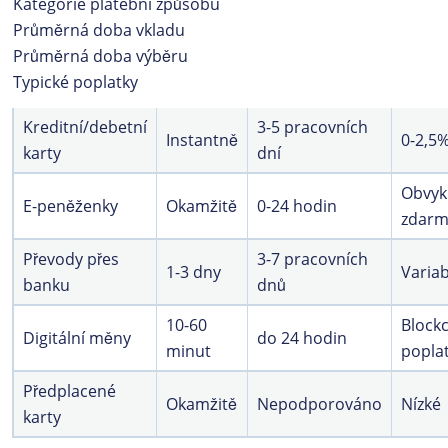
Kategorie platební způsobu
Průměrná doba vkladu
Průměrná doba výběru
Typické poplatky
Kreditní/debetní
3-5 pracovních
Instantně
0-2,5
karty
dní
Obvyk
E-peněženky
Okamžitě
0-24 hodin
zdar
Převody přes
3-7 pracovních
1-3 dny
Variab
banku
dnů
10-60
Block
Digitální měny
do 24 hodin
minut
popla
Předplacené
Okamžitě
Nepodporováno
Nízké
karty