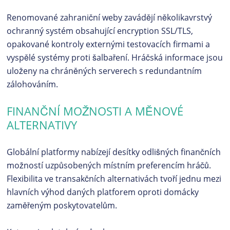
Renomované zahraniční weby zavádějí několikavrstvý
ochranný systém obsahující encryption SSL/TLS,
opakované kontroly externými testovacích firmami a
vyspělé systémy proti šalbaření. Hráčská informace jsou
uloženy na chráněných serverech s redundantním
zálohováním.
FINANČNÍ MOŽNOSTI A MĚNOVÉ
ALTERNATIVY
Globální platformy nabízejí desítky odlišných finančních
možností uzpůsobených místním preferencím hráčů.
Flexibilita ve transakčních alternativách tvoří jednu mezi
hlavních výhod daných platforem oproti domácky
zaměřeným poskytovatelům.