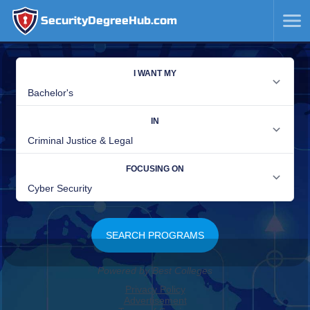
SecurityDegreeHub.com
SKIP
TO
CONTENT