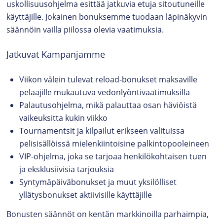
uskollisuusohjelma esittää jatkuvia etuja sitoutuneille
käyttäjille. Jokainen bonuksemme tuodaan läpinäkyvin
säännöin vailla piilossa olevia vaatimuksia.
Jatkuvat Kampanjamme
Viikon välein tulevat reload-bonukset maksaville
pelaajille mukautuva vedonlyöntivaatimuksilla
Palautusohjelma, mikä palauttaa osan häviöistä
vaikeuksitta kukin viikko
Tournamentsit ja kilpailut erikseen valituissa
pelisisällöissä mielenkiintoisine palkintopooleineen
VIP-ohjelma, joka se tarjoaa henkilökohtaisen tuen
ja eksklusiivisia tarjouksia
Syntymäpäiväbonukset ja muut yksilölliset
yllätysbonukset aktiivisille käyttäjille
Bonusten säännöt on kentän markkinoilla parhaimpia,