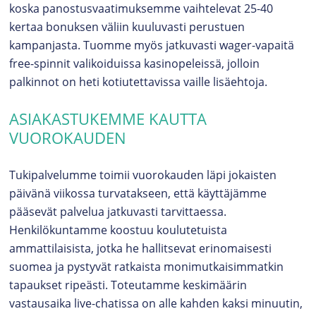
koska panostusvaatimuksemme vaihtelevat 25-40
kertaa bonuksen väliin kuuluvasti perustuen
kampanjasta. Tuomme myös jatkuvasti wager-vapaitä
free-spinnit valikoiduissa kasinopeleissä, jolloin
palkinnot on heti kotiutettavissa vaille lisäehtoja.
ASIAKASTUKEMME KAUTTA
VUOROKAUDEN
Tukipalvelumme toimii vuorokauden läpi jokaisten
päivänä viikossa turvatakseen, että käyttäjämme
pääsevät palvelua jatkuvasti tarvittaessa.
Henkilökuntamme koostuu koulutetuista
ammattilaisista, jotka he hallitsevat erinomaisesti
suomea ja pystyvät ratkaista monimutkaisimmatkin
tapaukset ripeästi. Toteutamme keskimäärin
vastausaika live-chatissa on alle kahden kaksi minuutin,