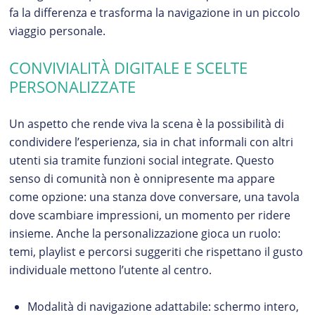
fa la differenza e trasforma la navigazione in un piccolo
viaggio personale.
CONVIVIALITÀ DIGITALE E SCELTE
PERSONALIZZATE
Un aspetto che rende viva la scena è la possibilità di
condividere l’esperienza, sia in chat informali con altri
utenti sia tramite funzioni social integrate. Questo
senso di comunità non è onnipresente ma appare
come opzione: una stanza dove conversare, una tavola
dove scambiare impressioni, un momento per ridere
insieme. Anche la personalizzazione gioca un ruolo:
temi, playlist e percorsi suggeriti che rispettano il gusto
individuale mettono l’utente al centro.
Modalità di navigazione adattabile: schermo intero,