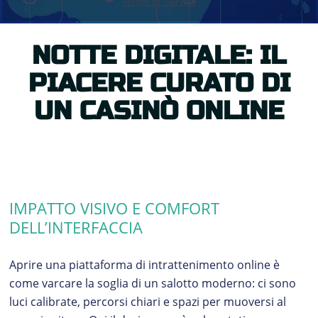
NOTTE DIGITALE: IL
PIACERE CURATO DI
UN CASINÒ ONLINE
IMPATTO VISIVO E COMFORT
DELL’INTERFACCIA
Aprire una piattaforma di intrattenimento online è
come varcare la soglia di un salotto moderno: ci sono
luci calibrate, percorsi chiari e spazi per muoversi al