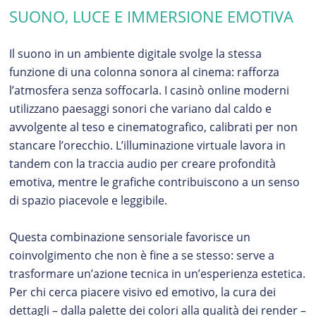
SUONO, LUCE E IMMERSIONE EMOTIVA
Il suono in un ambiente digitale svolge la stessa
funzione di una colonna sonora al cinema: rafforza
l’atmosfera senza soffocarla. I casinò online moderni
utilizzano paesaggi sonori che variano dal caldo e
avvolgente al teso e cinematografico, calibrati per non
stancare l’orecchio. L’illuminazione virtuale lavora in
tandem con la traccia audio per creare profondità
emotiva, mentre le grafiche contribuiscono a un senso
di spazio piacevole e leggibile.
Questa combinazione sensoriale favorisce un
coinvolgimento che non è fine a se stesso: serve a
trasformare un’azione tecnica in un’esperienza estetica.
Per chi cerca piacere visivo ed emotivo, la cura dei
dettagli – dalla palette dei colori alla qualità dei render –