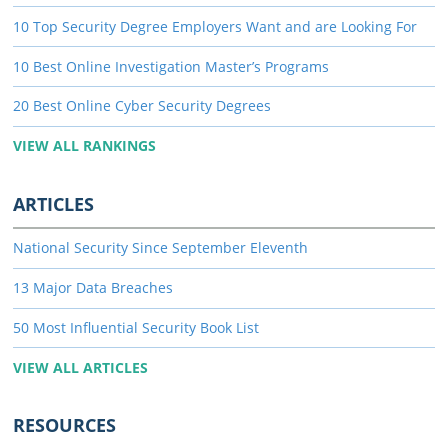
10 Top Security Degree Employers Want and are Looking For
10 Best Online Investigation Master’s Programs
20 Best Online Cyber Security Degrees
VIEW ALL RANKINGS
ARTICLES
National Security Since September Eleventh
13 Major Data Breaches
50 Most Influential Security Book List
VIEW ALL ARTICLES
RESOURCES