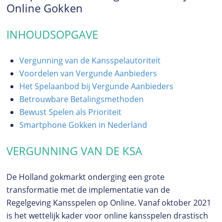
Online Gokken
INHOUDSOPGAVE
Vergunning van de Kansspelautoriteit
Voordelen van Vergunde Aanbieders
Het Spelaanbod bij Vergunde Aanbieders
Betrouwbare Betalingsmethoden
Bewust Spelen als Prioriteit
Smartphone Gokken in Nederland
VERGUNNING VAN DE KSA
De Holland gokmarkt onderging een grote
transformatie met de implementatie van de
Regelgeving Kansspelen op Online. Vanaf oktober 2021
is het wettelijk kader voor online kansspelen drastisch