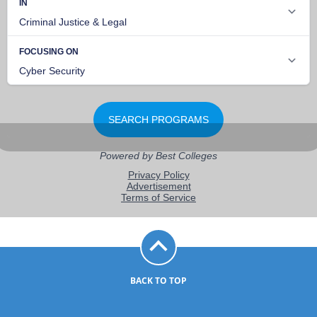
BACK TO TOP