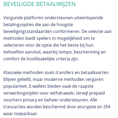
BEVEILIGDE BETAALWIJZEN
Vergunde platforms ondersteunen uiteenlopende
betalingsopties die aan de hoogste
beveiligingsstandaarden conformeren. De selectie aan
methoden biedt spelers in mogelijkheid om te
selecteren voor de optie die het beste bij hun
behoeften aansluit, waarbij tempo, bescherming en
comfort de hoofdzakelijke criteria zijn.
Klassieke methoden zoals transfers en betaalkaarten
blijven geliefd, maar moderne methoden vergaren
populariteit. E-wallets bieden vaak de raapste
verwerkingstijden voor withdrawals, terwijl prepaid
vouchers privacy en beheer ondersteunen. Alle
transacties worden beschermd door encryptie en 2FA
waar toepasbaar.