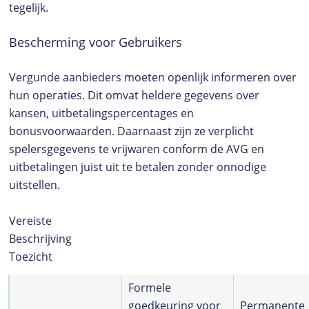
tegelijk.
Bescherming voor Gebruikers
Vergunde aanbieders moeten openlijk informeren over
hun operaties. Dit omvat heldere gegevens over
kansen, uitbetalingspercentages en
bonusvoorwaarden. Daarnaast zijn ze verplicht
spelersgegevens te vrijwaren conform de AVG en
uitbetalingen juist uit te betalen zonder onnodige
uitstellen.
Vereiste
Beschrijving
Toezicht
Formele
goedkeuring voor
Permanente