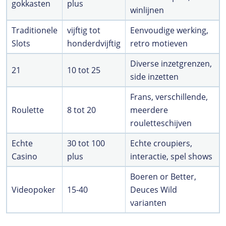
gokkasten
plus
winlijnen
Traditionele
vijftig tot
Eenvoudige werking,
Slots
honderdvijftig
retro motieven
Diverse inzetgrenzen,
21
10 tot 25
side inzetten
Frans, verschillende,
Roulette
8 tot 20
meerdere
rouletteschijven
Echte
30 tot 100
Echte croupiers,
Casino
plus
interactie, spel shows
Boeren or Better,
Videopoker
15-40
Deuces Wild
varianten