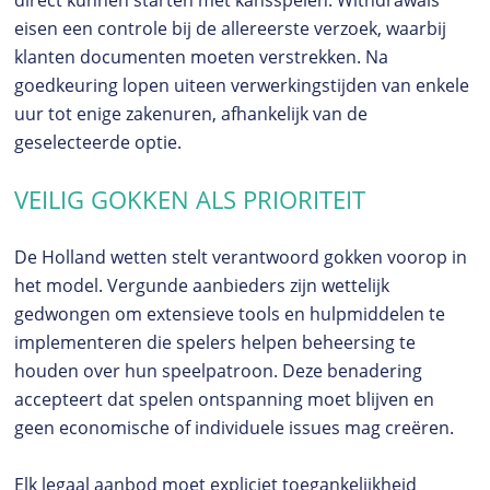
eisen een controle bij de allereerste verzoek, waarbij
klanten documenten moeten verstrekken. Na
goedkeuring lopen uiteen verwerkingstijden van enkele
uur tot enige zakenuren, afhankelijk van de
geselecteerde optie.
VEILIG GOKKEN ALS PRIORITEIT
De Holland wetten stelt verantwoord gokken voorop in
het model. Vergunde aanbieders zijn wettelijk
gedwongen om extensieve tools en hulpmiddelen te
implementeren die spelers helpen beheersing te
houden over hun speelpatroon. Deze benadering
accepteert dat spelen ontspanning moet blijven en
geen economische of individuele issues mag creëren.
Elk legaal aanbod moet expliciet toegankelijkheid