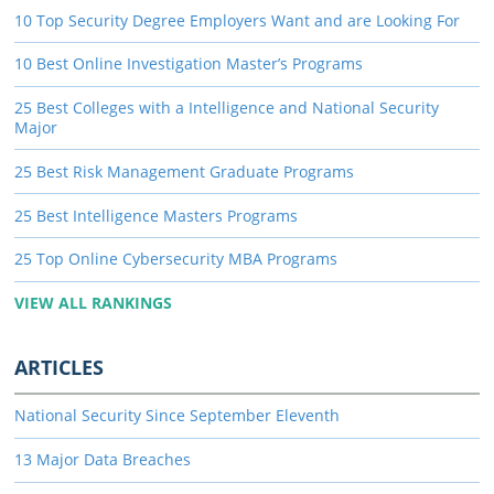
10 Top Security Degree Employers Want and are Looking For
10 Best Online Investigation Master’s Programs
25 Best Colleges with a Intelligence and National Security
Major
25 Best Risk Management Graduate Programs
25 Best Intelligence Masters Programs
25 Top Online Cybersecurity MBA Programs
VIEW ALL RANKINGS
ARTICLES
National Security Since September Eleventh
13 Major Data Breaches