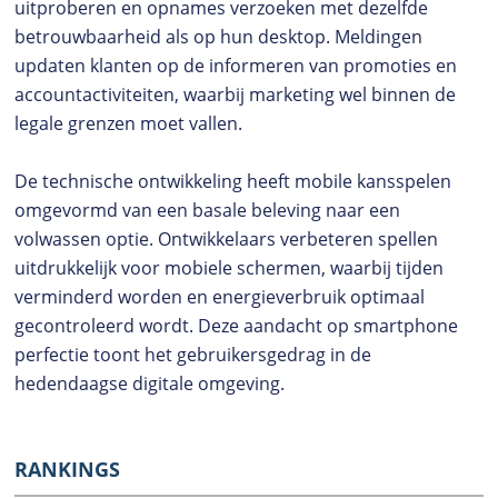
uitproberen en opnames verzoeken met dezelfde
betrouwbaarheid als op hun desktop. Meldingen
updaten klanten op de informeren van promoties en
accountactiviteiten, waarbij marketing wel binnen de
legale grenzen moet vallen.
De technische ontwikkeling heeft mobile kansspelen
omgevormd van een basale beleving naar een
volwassen optie. Ontwikkelaars verbeteren spellen
uitdrukkelijk voor mobiele schermen, waarbij tijden
verminderd worden en energieverbruik optimaal
gecontroleerd wordt. Deze aandacht op smartphone
perfectie toont het gebruikersgedrag in de
hedendaagse digitale omgeving.
RANKINGS