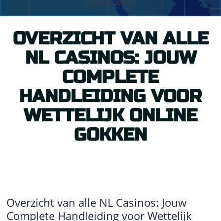
OVERZICHT VAN ALLE
NL CASINOS: JOUW
COMPLETE
HANDLEIDING VOOR
WETTELIJK ONLINE
GOKKEN
Overzicht van alle NL Casinos: Jouw
Complete Handleiding voor Wettelijk