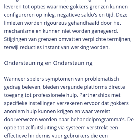
leveren tot opties waarmee gokkers grenzen kunnen
configureren op inleg, negatieve saldo’s en tijd. Deze
limieten worden rigoureus gehandhaafd door het
mechanisme en kunnen niet worden genegeerd.
Stijgingen van grenzen omvatten verplichte termijnen,
terwijl reducties instant van werking worden.
Ondersteuning en Ondersteuning
Wanneer spelers symptomen van problematisch
gedrag beleven, bieden vergunde platforms directe
toegang tot professionele hulp. Partnerships met
specifieke instellingen verzekeren ervoor dat gokkers
anoniem hulp kunnen krijgen en waar vereist
doorverwezen worden naar behandelprogramma’s. De
optie tot zelfuitsluiting via systeem verstrekt een
effectieve hindernis voor gebruikers die een