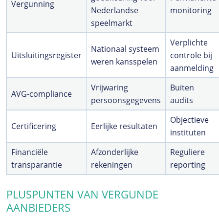
Vergunning
Nederlandse
monitoring
speelmarkt
Verplichte
Nationaal systeem
Uitsluitingsregister
controle bij
weren kansspelen
aanmelding
Vrijwaring
Buiten
AVG-compliance
persoonsgegevens
audits
Objectieve
Certificering
Eerlijke resultaten
instituten
Financiële
Afzonderlijke
Reguliere
transparantie
rekeningen
reporting
PLUSPUNTEN VAN VERGUNDE
AANBIEDERS