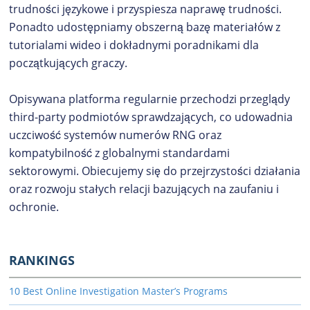
trudności językowe i przyspiesza naprawę trudności.
Ponadto udostępniamy obszerną bazę materiałów z
tutorialami wideo i dokładnymi poradnikami dla
początkujących graczy.
Opisywana platforma regularnie przechodzi przeglądy
third-party podmiotów sprawdzających, co udowadnia
uczciwość systemów numerów RNG oraz
kompatybilność z globalnymi standardami
sektorowymi. Obiecujemy się do przejrzystości działania
oraz rozwoju stałych relacji bazujących na zaufaniu i
ochronie.
RANKINGS
10 Best Online Investigation Master’s Programs