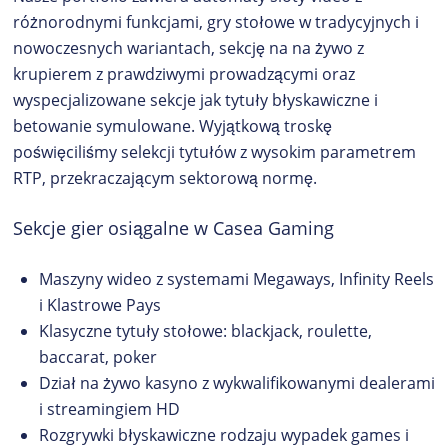
różnorodnymi funkcjami, gry stołowe w tradycyjnych i
nowoczesnych wariantach, sekcję na na żywo z
krupierem z prawdziwymi prowadzącymi oraz
wyspecjalizowane sekcje jak tytuły błyskawiczne i
betowanie symulowane. Wyjątkową troskę
poświęciliśmy selekcji tytułów z wysokim parametrem
RTP, przekraczającym sektorową normę.
Sekcje gier osiągalne w Casea Gaming
Maszyny wideo z systemami Megaways, Infinity Reels
i Klastrowe Pays
Klasyczne tytuły stołowe: blackjack, roulette,
baccarat, poker
Dział na żywo kasyno z wykwalifikowanymi dealerami
i streamingiem HD
Rozgrywki błyskawiczne rodzaju wypadek games i