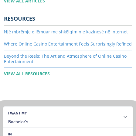
VIEW ALL ARTICLES
RESOURCES
Një mbrëmje e lëmuar me shkëlqimin e kazinosë në internet
Where Online Casino Entertainment Feels Surprisingly Refined
Beyond the Reels: The Art and Atmosphere of Online Casino
Entertainment
VIEW ALL RESOURCES