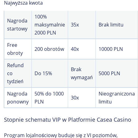
Najwyższa kwota
100%
Nagroda
maksymalnie
35x
Brak limitu
startowy
2000 PLN
Free
200 obrotów
40x
10000 PLN
obroty
Refund
Brak
co
Do 15%
5000 PLN
wymagań
tydzień
Nagroda
50% do 1000
Nieograniczona
30x
ponowny
PLN
limitu
Stopnie schematu VIP w Platformie Casea Casino
Program lojalnościowy buduje się z VI poziomów,