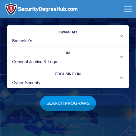
SecurityDegreeHub.com
SKIP
TO
CONTENT