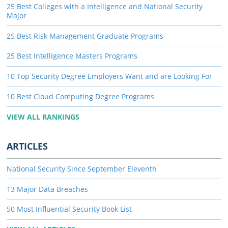
25 Best Colleges with a Intelligence and National Security
Major
25 Best Risk Management Graduate Programs
25 Best Intelligence Masters Programs
10 Top Security Degree Employers Want and are Looking For
10 Best Cloud Computing Degree Programs
VIEW ALL RANKINGS
ARTICLES
National Security Since September Eleventh
13 Major Data Breaches
50 Most Influential Security Book List