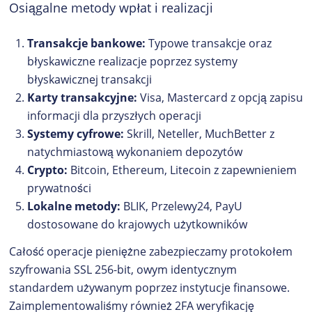
Osiągalne metody wpłat i realizacji
Transakcje bankowe:
Typowe transakcje oraz
błyskawiczne realizacje poprzez systemy
błyskawicznej transakcji
Karty transakcyjne:
Visa, Mastercard z opcją zapisu
informacji dla przyszłych operacji
Systemy cyfrowe:
Skrill, Neteller, MuchBetter z
natychmiastową wykonaniem depozytów
Crypto:
Bitcoin, Ethereum, Litecoin z zapewnieniem
prywatności
Lokalne metody:
BLIK, Przelewy24, PayU
dostosowane do krajowych użytkowników
Całość operacje pieniężne zabezpieczamy protokołem
szyfrowania SSL 256-bit, owym identycznym
standardem używanym poprzez instytucje finansowe.
Zaimplementowaliśmy również 2FA weryfikację