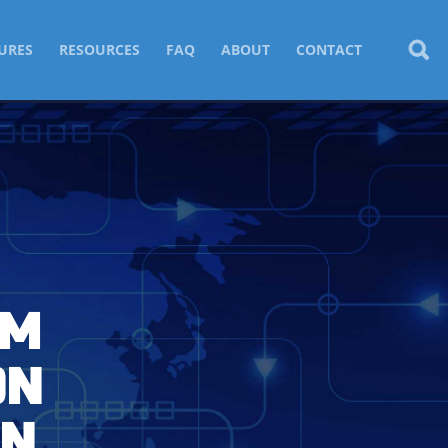
URES
RESOURCES
FAQ
ABOUT
CONTACT
UM
ÓN
EN