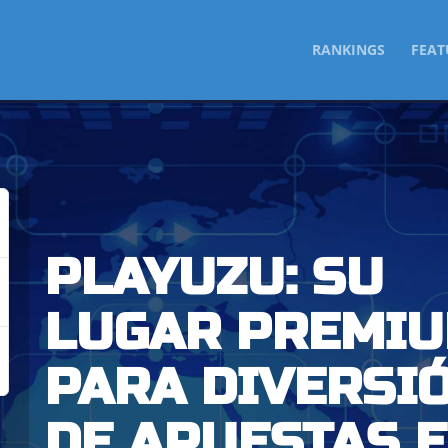
SKIP
RANKINGS
FEAT
TO
CONTENT
PLAYUZU: SU
LUGAR PREMI
PARA DIVERSI
DE APUESTAS 