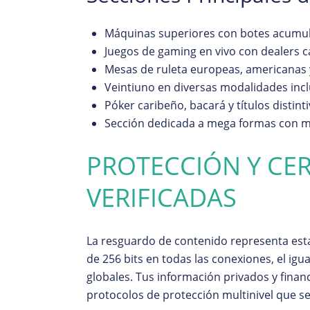
Máquinas superiores con botes acumula
Juegos de gaming en vivo con dealers ca
Mesas de ruleta europeas, americanas 
Veintiuno en diversas modalidades i
Póker caribeño, bacará y títulos distin
Sección dedicada a mega formas con m
PROTECCIÓN Y CER
VERIFICADAS
La resguardo de contenido representa est
de 256 bits en todas las conexiones, el ig
globales. Tus información privados y fin
protocolos de protección multinivel que 