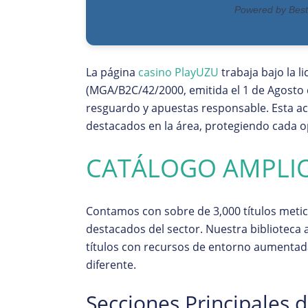
La página
casino PlayUZU
trabaja bajo la 
(MGA/B2C/42/2000, emitida el 1 de Agosto 
resguardo y apuestas responsable. Esta ac
destacados en la área, protegiendo cada o
CATÁLOGO AMPLIO
Contamos con sobre de 3,000 títulos meti
destacados del sector. Nuestra biblioteca
títulos con recursos de entorno aumentad
diferente.
Secciones Principales 