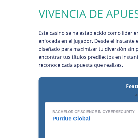
VIVENCIA DE APUE
Este casino se ha establecido como líder en
enfocada en el jugador. Desde el instante 
diseñado para maximizar tu diversión sin pr
encontrar tus títulos predilectos en inst
reconoce cada apuesta que realizas.
Feat