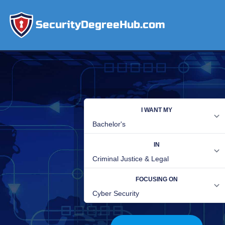
SecurityDegreeHub.com