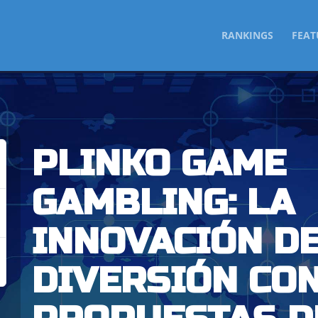
SKIP
RANKINGS
FEAT
TO
CONTENT
PLINKO GAME
GAMBLING: LA
INNOVACIÓN D
DIVERSIÓN CO