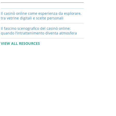
Il casinò online come esperienza da esplorare,
tra vetrine digitali e scelte personali
Il fascino scenografico del casinò online:
quando l’intrattenimento diventa atmosfera
VIEW ALL RESOURCES