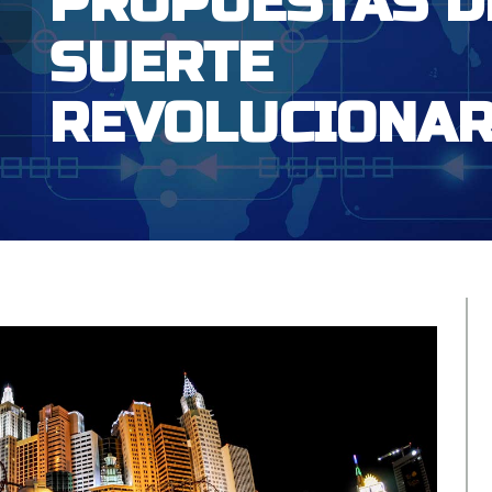
PROPUESTAS D
SUERTE
REVOLUCIONAR