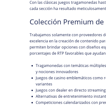
Con las clásicas juegos tragamonedas hasta
cada sección ha resultado meticulosament
Colección Premium de 
Trabajamos solamente con proveedores d
excelencia en la creación de contenido par
permiten brindar opciones con diseños esp
porcentajes de RTP favorables que ayudan
Tragamonedas con temáticas múltiple
y nociones innovadores
Juegos de casino emblemáticos como rou
variantes
Juegos con dealer en directo streaming
Alternativas de entretenimiento insta
Competiciones calendarizados con pre