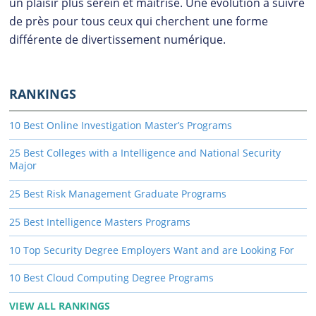
un plaisir plus serein et maîtrisé. Une évolution à suivre
de près pour tous ceux qui cherchent une forme
différente de divertissement numérique.
RANKINGS
10 Best Online Investigation Master’s Programs
25 Best Colleges with a Intelligence and National Security
Major
25 Best Risk Management Graduate Programs
25 Best Intelligence Masters Programs
10 Top Security Degree Employers Want and are Looking For
10 Best Cloud Computing Degree Programs
VIEW ALL RANKINGS