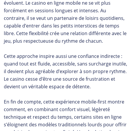
évoluent. Le casino en ligne mobile ne se vit plus
forcément en sessions longues et intenses. Au
contraire, il se veut un partenaire de loisirs quotidiens,
capable d’entrer dans les petits interstices de temps
libre. Cette flexibilité crée une relation différente avec le
jeu, plus respectueuse du rythme de chacun.
Cette approche inspire aussi une confiance indirecte :
quand tout est fluide, accessible, sans surcharge inutile,
il devient plus agréable d’explorer à son propre rythme.
Le casino cesse d’être une source de frustration et
devient un véritable espace de détente.
En fin de compte, cette expérience mobile-first montre
comment, en combinant confort visuel, légèreté
technique et respect du temps, certains sites en ligne
s’éloignent des modèles traditionnels lourds pour offrir