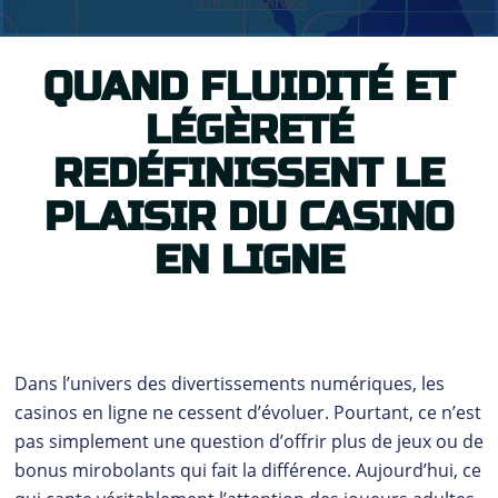
QUAND FLUIDITÉ ET
LÉGÈRETÉ
REDÉFINISSENT LE
PLAISIR DU CASINO
EN LIGNE
Dans l’univers des divertissements numériques, les
casinos en ligne ne cessent d’évoluer. Pourtant, ce n’est
pas simplement une question d’offrir plus de jeux ou de
bonus mirobolants qui fait la différence. Aujourd’hui, ce