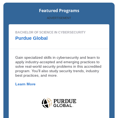
Featured Programs