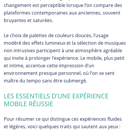
changement est perceptible lorsque l’on compare des
plateformes contemporaines aux anciennes, souvent
bruyantes et saturées.
Le choix de palettes de couleurs douces, l’usage
modéré des effets lumineux et la sélection de musiques
non intrusives participent à une atmosphère agréable
qui invite à prolonger l’expérience. Le mobile, plus petit
et intime, accentue cette impression d’un
environnement presque personnel, où l’on se sent
maître du tempo sans être submergé.
LES ESSENTIELS D’UNE EXPÉRIENCE
MOBILE RÉUSSIE
Pour résumer ce qui distingue ces expériences fluides
et légères, voici quelques traits qui sautent aux yeux :