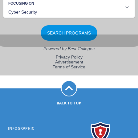
BACK TO TOP
INFOGRAPHIC