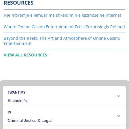
RESOURCES
Një mbrëmje e lëmuar me shkëlqimin e kazinosë në internet
Where Online Casino Entertainment Feels Surprisingly Refined
Beyond the Reels: The Art and Atmosphere of Online Casino
Entertainment
VIEW ALL RESOURCES