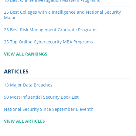
10 Best Online Investigation Master’s Programs
25 Best Colleges with a Intelligence and National Security
Major
25 Best Risk Management Graduate Programs
25 Top Online Cybersecurity MBA Programs
VIEW ALL RANKINGS
ARTICLES
13 Major Data Breaches
50 Most Influential Security Book List
National Security Since September Eleventh
VIEW ALL ARTICLES