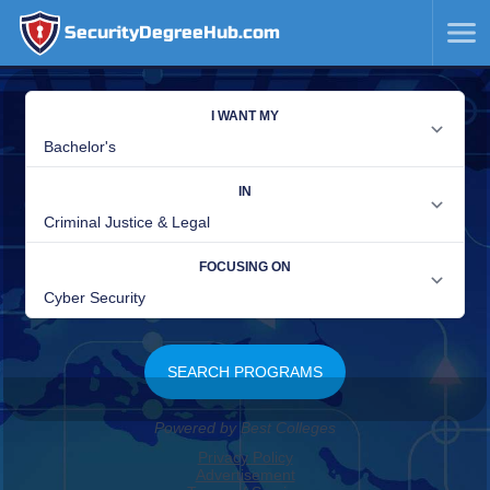
SecurityDegreeHub.com
SKIP
TO
CONTENT