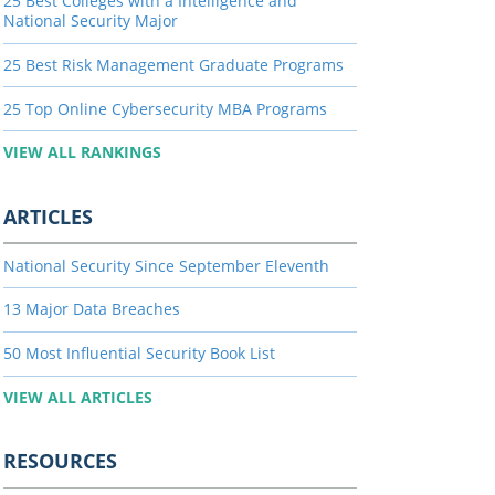
25 Best Colleges with a Intelligence and
National Security Major
25 Best Risk Management Graduate Programs
25 Top Online Cybersecurity MBA Programs
VIEW ALL RANKINGS
ARTICLES
National Security Since September Eleventh
13 Major Data Breaches
50 Most Influential Security Book List
VIEW ALL ARTICLES
RESOURCES