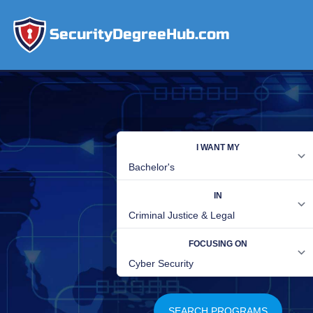
SecurityDegreeHub.com