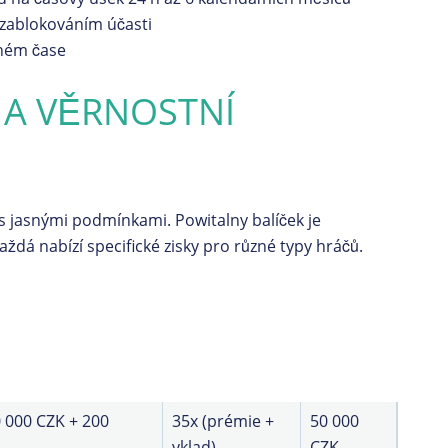
m zablokováním účasti
lném čase
 A VĚRNOSTNÍ
 jasnými podmínkami. Powitalny balíček je
aždá nabízí specifické zisky pro různé typy hráčů.
 000 CZK + 200
35x (prémie +
50 000
vklad)
CZK