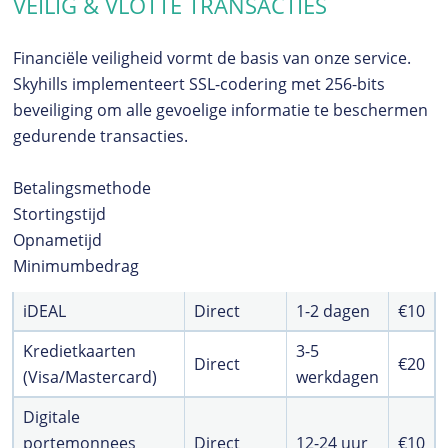
VEILIG & VLOTTE TRANSACTIES
Financiële veiligheid vormt de basis van onze service.
Skyhills implementeert SSL-codering met 256-bits
beveiliging om alle gevoelige informatie te beschermen
gedurende transacties.
Betalingsmethode
Stortingstijd
Opnametijd
Minimumbedrag
iDEAL
Direct
1-2 dagen
€10
Kredietkaarten
3-5
Direct
€20
(Visa/Mastercard)
werkdagen
Digitale
portemonnees
Direct
12-24 uur
€10