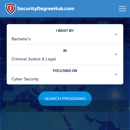
SecurityDegreeHub.com
SKIP
TO
CONTENT