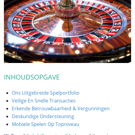
INHOUDSOPGAVE
Ons Uitgebreide Spelportfolio
Veilige En Snelle Transacties
Erkende Betrouwbaarheid & Vergunningen
Deskundige Ondersteuning
Mobiele Spelen Op Topniveau