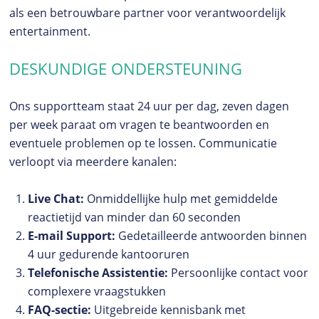
als een betrouwbare partner voor verantwoordelijk
entertainment.
DESKUNDIGE ONDERSTEUNING
Ons supportteam staat 24 uur per dag, zeven dagen
per week paraat om vragen te beantwoorden en
eventuele problemen op te lossen. Communicatie
verloopt via meerdere kanalen:
Live Chat:
Onmiddellijke hulp met gemiddelde
reactietijd van minder dan 60 seconden
E-mail Support:
Gedetailleerde antwoorden binnen
4 uur gedurende kantooruren
Telefonische Assistentie:
Persoonlijke contact voor
complexere vraagstukken
FAQ-sectie:
Uitgebreide kennisbank met