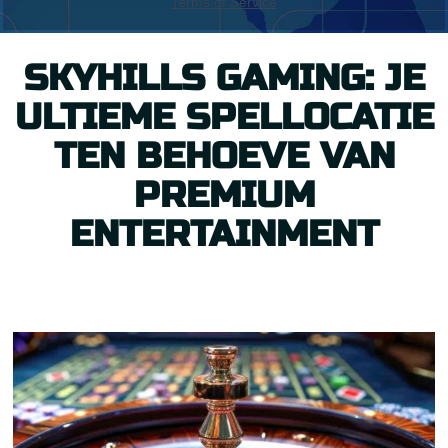
SKYHILLS GAMING: JE
ULTIEME SPELLOCATIE
TEN BEHOEVE VAN
PREMIUM
ENTERTAINMENT