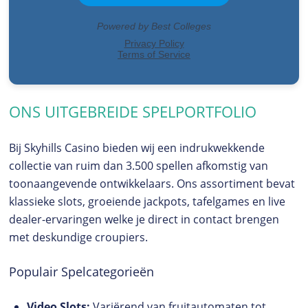
ONS UITGEBREIDE SPELPORTFOLIO
Bij Skyhills Casino bieden wij een indrukwekkende
collectie van ruim dan 3.500 spellen afkomstig van
toonaangevende ontwikkelaars. Ons assortiment bevat
klassieke slots, groeiende jackpots, tafelgames en live
dealer-ervaringen welke je direct in contact brengen
met deskundige croupiers.
Populair Spelcategorieën
Video Slots:
Variërend van fruitautomaten tot