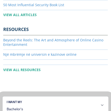
50 Most Influential Security Book List
VIEW ALL ARTICLES
RESOURCES
Beyond the Reels: The Art and Atmosphere of Online Casino
Entertainment
Një mbrëmje në universin e kazinove online
VIEW ALL RESOURCES