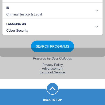
BACK TO TOP