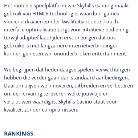
Het mobiele speelplatform van Skyhills Gaming maakt
gebruik van HTML5-technologie, waardoor games
vloeiend draaien zonder kwaliteitsinboete. Touch-
interface optimalisatie zorgt voor intuïtieve bediening,
terwijl adaptief laadtijden ervoor zorgen dat ook
gebruikers met langzamere internetverbindingen
kunnen genieten van ononderbroken entertainment.
We begrijpen dat hedendaagse spelers verwachtingen
hebben die verder gaan dan standaard aanbiedingen.
Daarom blijven we innoveren, uitbreiden en verbeteren
om een ervaring te leveren welke jouw tijd en
vertrouwen waardig is. Skyhills Casino staat voor
kwaliteit zonder compromissen.
RANKINGS