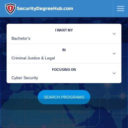
SecurityDegreeHub.com
SKIP
TO
CONTENT