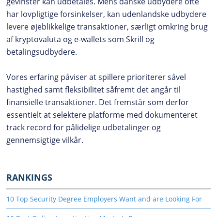
gevinster kan udbetales. Mens danske udbydere ofte
har lovpligtige forsinkelser, kan udenlandske udbydere
levere øjeblikkelige transaktioner, særligt omkring brug
af kryptovaluta og e-wallets som Skrill og
betalingsudbydere.
Vores erfaring påviser at spillere prioriterer såvel
hastighed samt fleksibilitet såfremt det angår til
finansielle transaktioner. Det fremstår som derfor
essentielt at selektere platforme med dokumenteret
track record for pålidelige udbetalinger og
gennemsigtige vilkår.
RANKINGS
10 Top Security Degree Employers Want and are Looking For