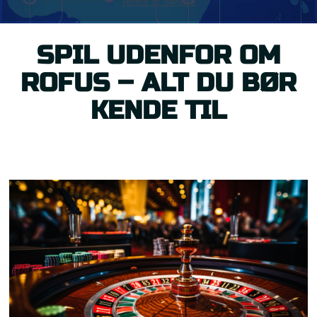
SPIL UDENFOR OM
ROFUS – ALT DU BØR
KENDE TIL