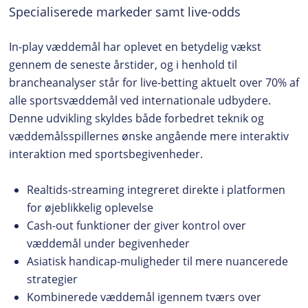
Specialiserede markeder samt live-odds
In-play væddemål har oplevet en betydelig vækst
gennem de seneste årstider, og i henhold til
brancheanalyser står for live-betting aktuelt over 70% af
alle sportsvæddemål ved internationale udbydere.
Denne udvikling skyldes både forbedret teknik og
væddemålsspillernes ønske angående mere interaktiv
interaktion med sportsbegivenheder.
Realtids-streaming integreret direkte i platformen
for øjeblikkelig oplevelse
Cash-out funktioner der giver kontrol over
væddemål under begivenheder
Asiatisk handicap-muligheder til mere nuancerede
strategier
Kombinerede væddemål igennem tværs over