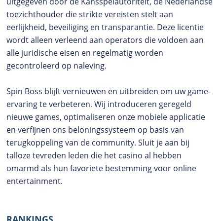
uitgegeven door de Kansspelautoriteit, de Nederlandse
toezichthouder die strikte vereisten stelt aan
eerlijkheid, beveiliging en transparantie. Deze licentie
wordt alleen verleend aan operators die voldoen aan
alle juridische eisen en regelmatig worden
gecontroleerd op naleving.
Spin Boss blijft vernieuwen en uitbreiden om uw game-
ervaring te verbeteren. Wij introduceren geregeld
nieuwe games, optimaliseren onze mobiele applicatie
en verfijnen ons beloningssysteem op basis van
terugkoppeling van de community. Sluit je aan bij
talloze tevreden leden die het casino al hebben
omarmd als hun favoriete bestemming voor online
entertainment.
RANKINGS