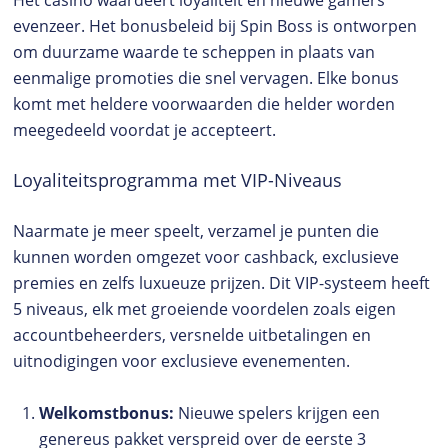
Het casino waardeert loyaliteit en nieuwe gamers
evenzeer. Het bonusbeleid bij Spin Boss is ontworpen
om duurzame waarde te scheppen in plaats van
eenmalige promoties die snel vervagen. Elke bonus
komt met heldere voorwaarden die helder worden
meegedeeld voordat je accepteert.
Loyaliteitsprogramma met VIP-Niveaus
Naarmate je meer speelt, verzamel je punten die
kunnen worden omgezet voor cashback, exclusieve
premies en zelfs luxueuze prijzen. Dit VIP-systeem heeft
5 niveaus, elk met groeiende voordelen zoals eigen
accountbeheerders, versnelde uitbetalingen en
uitnodigingen voor exclusieve evenementen.
Welkomstbonus:
Nieuwe spelers krijgen een
genereus pakket verspreid over de eerste 3