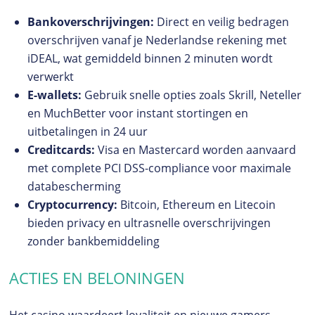
Bankoverschrijvingen:
Direct en veilig bedragen
overschrijven vanaf je Nederlandse rekening met
iDEAL, wat gemiddeld binnen 2 minuten wordt
verwerkt
E-wallets:
Gebruik snelle opties zoals Skrill, Neteller
en MuchBetter voor instant stortingen en
uitbetalingen in 24 uur
Creditcards:
Visa en Mastercard worden aanvaard
met complete PCI DSS-compliance voor maximale
databescherming
Cryptocurrency:
Bitcoin, Ethereum en Litecoin
bieden privacy en ultrasnelle overschrijvingen
zonder bankbemiddeling
ACTIES EN BELONINGEN