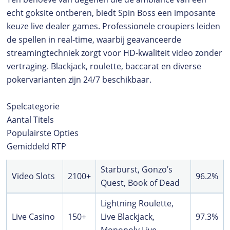
echt goksite ontberen, biedt Spin Boss een imposante
keuze live dealer games. Professionele croupiers leiden
de spellen in real-time, waarbij geavanceerde
streamingtechniek zorgt voor HD-kwaliteit video zonder
vertraging. Blackjack, roulette, baccarat en diverse
pokervarianten zijn 24/7 beschikbaar.
Spelcategorie
Aantal Titels
Populairste Opties
Gemiddeld RTP
Starburst, Gonzo’s
Video Slots
2100+
96.2%
Quest, Book of Dead
Lightning Roulette,
Live Casino
150+
Live Blackjack,
97.3%