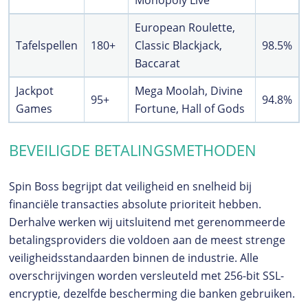
Monopoly Live
European Roulette,
Tafelspellen
180+
Classic Blackjack,
98.5%
Baccarat
Jackpot
Mega Moolah, Divine
95+
94.8%
Games
Fortune, Hall of Gods
BEVEILIGDE BETALINGSMETHODEN
Spin Boss begrijpt dat veiligheid en snelheid bij
financiële transacties absolute prioriteit hebben.
Derhalve werken wij uitsluitend met gerenommeerde
betalingsproviders die voldoen aan de meest strenge
veiligheidsstandaarden binnen de industrie. Alle
overschrijvingen worden versleuteld met 256-bit SSL-
encryptie, dezelfde bescherming die banken gebruiken.