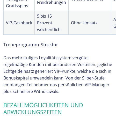
Freidrehungen
Gratisspins
5 bis 15
A
VIP-Cashback
Prozent
Ohne Umsatz
G
wöchentlich
Treueprogramm-Struktur
Das mehrstufiges Loyalitätssystem vergütet
regelmäßige Kunden mit besonderen Vorteilen. Jegliche
Echtgeldeinsatz generiert VIP-Punkte, welche die sich in
Bonuskapital umwandeln kann. Von der Silber-Stufe
empfangen Teilnehmer das persönlichen VIP-Manager
plus schnellere Withdrawals.
BEZAHLMÖGLICHKEITEN UND
ABWICKLUNGSZEITEN