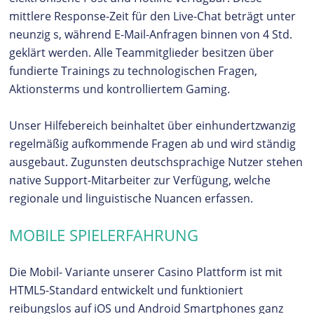
mittlere Response-Zeit für den Live-Chat beträgt unter
neunzig s, während E-Mail-Anfragen binnen von 4 Std.
geklärt werden. Alle Teammitglieder besitzen über
fundierte Trainings zu technologischen Fragen,
Aktionsterms und kontrolliertem Gaming.
Unser Hilfebereich beinhaltet über einhundertzwanzig
regelmäßig aufkommende Fragen ab und wird ständig
ausgebaut. Zugunsten deutschsprachige Nutzer stehen
native Support-Mitarbeiter zur Verfügung, welche
regionale und linguistische Nuancen erfassen.
MOBILE SPIELERFAHRUNG
Die Mobil- Variante unserer Casino Plattform ist mit
HTML5-Standard entwickelt und funktioniert
reibungslos auf iOS und Android Smartphones ganz