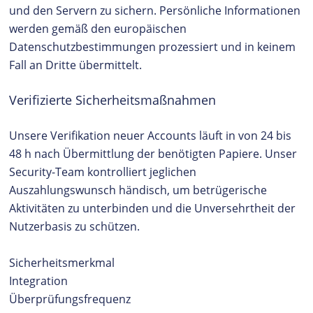
und den Servern zu sichern. Persönliche Informationen
werden gemäß den europäischen
Datenschutzbestimmungen prozessiert und in keinem
Fall an Dritte übermittelt.
Verifizierte Sicherheitsmaßnahmen
Unsere Verifikation neuer Accounts läuft in von 24 bis
48 h nach Übermittlung der benötigten Papiere. Unser
Security-Team kontrolliert jeglichen
Auszahlungswunsch händisch, um betrügerische
Aktivitäten zu unterbinden und die Unversehrtheit der
Nutzerbasis zu schützen.
Sicherheitsmerkmal
Integration
Überprüfungsfrequenz