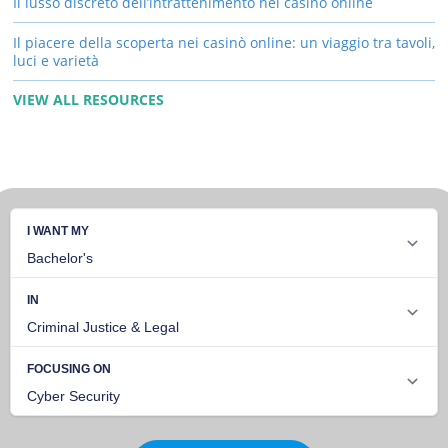
Il lusso discreto dell’intrattenimento nei casinò online
Il piacere della scoperta nei casinò online: un viaggio tra tavoli,
luci e varietà
VIEW ALL RESOURCES