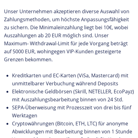
Unser Unternehmen akzeptieren diverse Auswahl von
Zahlungsmethoden, um höchste Anpassungsfähigkeit
zu sichern. Die Minimaleinzahlung liegt bei 10€, wobei
Auszahlungen ab 20 EUR möglich sind. Unser
Maximum- Withdrawal-Limit für jede Vorgang beträgt
auf 5000 EUR, wohingegen VIP-Kunden gesteigerte
Grenzen bekommen.
Kreditkarten und EC-Karten (ViSa, Mastercard) mit
unmittelbarer Verbuchung während Deposits
Elektronische Geldbörsen (Skrill, NETELLER, EcoPayz)
mit Auszahlungsbearbeitung binnen von 24 Std.
SEPA-Überweisung mit Prozesszeit von drei bis fünf
Werktagen
Cryptowährungen (Bitcoin, ETH, LTC) für anonyme
Abwicklungen mit Bearbeitung binnen von 1 Stunde