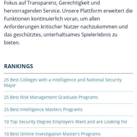
Fokus auf Transparenz, Gerechtigkeit und
hervorragenden Service. Unsere Plattform erweitert die
Funktionen kontinuierlich voran, um allen
Anforderungen kritischer Nutzer nachzukommen und
das geschütztes, unterhaltsames Spielerlebnis zu
bieten.
RANKINGS
25 Best Colleges with a Intelligence and National Security
Major
25 Best Risk Management Graduate Programs
25 Best Intelligence Masters Programs
10 Top Security Degree Employers Want and are Looking For
10 Best Online Investigation Master’s Programs