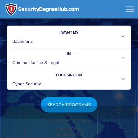
SecurityDegreeHub.com
SKIP
TO
CONTENT