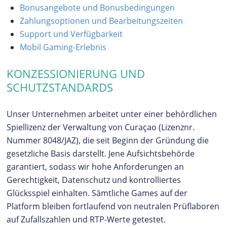
Bonusangebote und Bonusbedingungen
Zahlungsoptionen und Bearbeitungszeiten
Support und Verfügbarkeit
Mobil Gaming-Erlebnis
KONZESSIONIERUNG UND
SCHUTZSTANDARDS
Unser Unternehmen arbeitet unter einer behördlichen
Spiellizenz der Verwaltung von Curaçao (Lizenznr.
Nummer 8048/JAZ), die seit Beginn der Gründung die
gesetzliche Basis darstellt. Jene Aufsichtsbehörde
garantiert, sodass wir hohe Anforderungen an
Gerechtigkeit, Datenschutz und kontrolliertes
Glücksspiel einhalten. Sämtliche Games auf der
Platform bleiben fortlaufend von neutralen Prüflaboren
auf Zufallszahlen und RTP-Werte getestet.