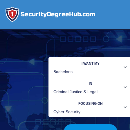
SecurityDegreeHub.com