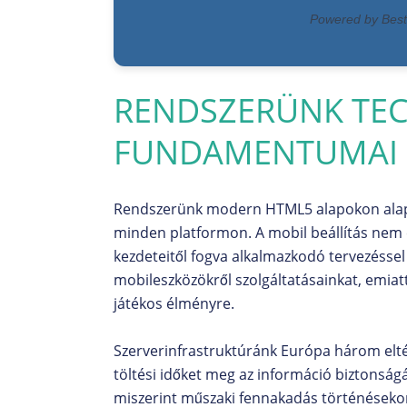
RENDSZERÜNK TE
FUNDAMENTUMAI
Rendszerünk modern HTML5 alapokon alapu
minden platformon. A mobil beállítás nem 
kezdeteitől fogva alkalmazkodó tervezéssel 
mobileszközökről szolgáltatásainkat, emiat
játékos élményre.
Szerverinfrastruktúránk Európa három elté
töltési időket meg az információ biztonságá
miszerint műszaki fennakadás történésekor 