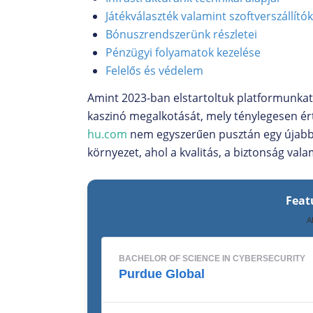
Játékválaszték valamint szoftverszállítók
Bónuszrendszerünk részletei
Pénzügyi folyamatok kezelése
Felelős és védelem
Amint 2023-ban elstartoltuk platformunkat,
kaszinó megalkotását, mely ténylegesen érti
hu.com
nem egyszerűen pusztán egy újabb 
környezet, ahol a kvalitás, a biztonság val
Feat