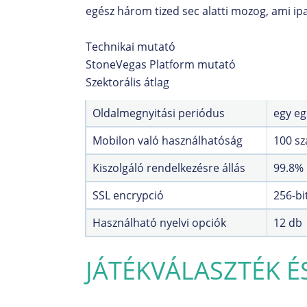
egész három tized sec alatti mozog, ami i
Technikai mutató
StoneVegas Platform mutató
Szektorális átlag
Oldalmegnyitási periódus
egy eg
Mobilon való használhatóság
100 sz
Kiszolgáló rendelkezésre állás
99.8%
SSL encrypció
256-bi
Használható nyelvi opciók
12 db
JÁTÉKVÁLASZTÉK 