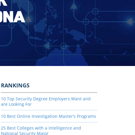
K
ONA
RANKINGS
10 Top Security Degree Employers Want and
are Looking For
10 Best Online Investigation Master’s Programs
25 Best Colleges with a Intelligence and
National Security Major