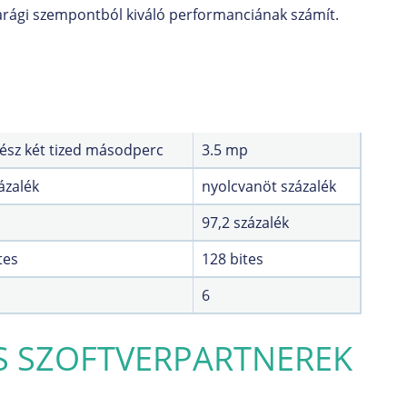
parági szempontból kiváló performanciának számít.
ész két tized másodperc
3.5 mp
ázalék
nyolcvanöt százalék
97,2 százalék
tes
128 bites
6
ÉS SZOFTVERPARTNEREK