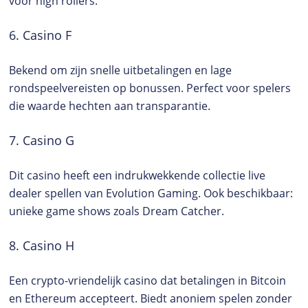
voor high rollers.
6. Casino F
Bekend om zijn snelle uitbetalingen en lage
rondspeelvereisten op bonussen. Perfect voor spelers
die waarde hechten aan transparantie.
7. Casino G
Dit casino heeft een indrukwekkende collectie live
dealer spellen van Evolution Gaming. Ook beschikbaar:
unieke game shows zoals Dream Catcher.
8. Casino H
Een crypto-vriendelijk casino dat betalingen in Bitcoin
en Ethereum accepteert. Biedt anoniem spelen zonder