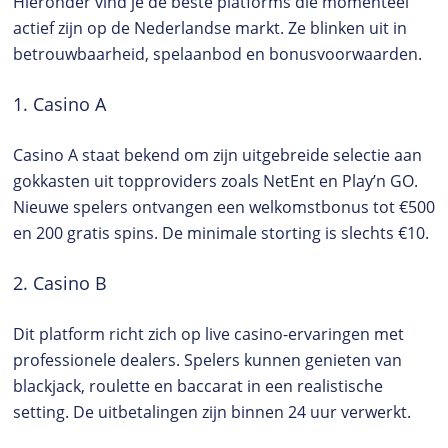
Hieronder vind je de beste platforms die momenteel
actief zijn op de Nederlandse markt. Ze blinken uit in
betrouwbaarheid, spelaanbod en bonusvoorwaarden.
1. Casino A
Casino A staat bekend om zijn uitgebreide selectie aan
gokkasten uit topproviders zoals NetEnt en Play’n GO.
Nieuwe spelers ontvangen een welkomstbonus tot €500
en 200 gratis spins. De minimale storting is slechts €10.
2. Casino B
Dit platform richt zich op live casino-ervaringen met
professionele dealers. Spelers kunnen genieten van
blackjack, roulette en baccarat in een realistische
setting. De uitbetalingen zijn binnen 24 uur verwerkt.