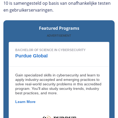
10 is samengesteld op basis van onafhankelijke testen
en gebruikerservaringen.
Featured Programs