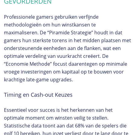
GEVORDERDEN
Professionele gamers gebruiken verfijnde
methodologieën om hun winstkansen te
maximaliseren. De “Piramide Strategie” houdt in dat
gamers hun sterkste torens in het midden plaatsen met
ondersteunende eenheden aan de flanken, wat een
optimale verdeling van vuurkracht creëert. De
“Economie Methode” focust daarentegen op minimale
vroege investeringen om kapitaal op te bouwen voor
krachtige late-game upgrades.
Timing en Cash-out Keuzes
Essentieel voor succes is het herkennen van het
optimale moment om winsten veilig te stellen.
Statistische data toont aan dat 68% van de spelers die
golf 10 bereiken, hun inzet verliest door te lang door te