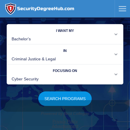
SecurityDegreeHub.com
SKIP
TO
CONTENT