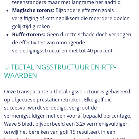
tegenstanders maar met langzame herlaadtijd
Magische torens:
Bijzondere effecten zoals
vergiftiging of kettingbliksem die meerdere doelen
gelijktijdig raken
Buffertorens:
Geen directe schade doch verhogen
de effectiviteit van omringende
verdedigingsstructuren met tot 40 procent
UITBETALINGSSTRUCTUUR EN RTP-
WAARDEN
Onze transparante uitbetalingsstructuur is gebaseerd
op objectieve prestatiemetrieken. Elke golf die
succesvol wordt verdedigd, vergroot de
vermenigvuldiger met een vooraf bepaald percentage.
Wave 5 biedt bijvoorbeeld een 3,2x vermenigvuldiger,
terwijl het bereiken van golf 15 resulteert in een