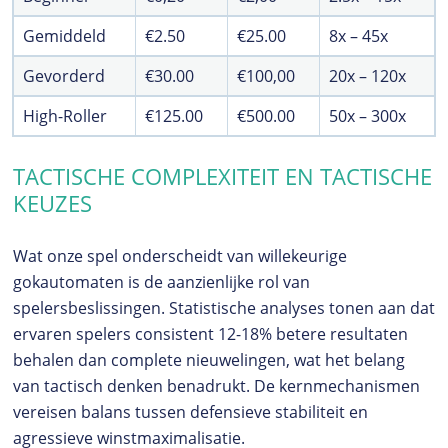
Gemiddeld
€2.50
€25.00
8x – 45x
Gevorderd
€30.00
€100,00
20x – 120x
High-Roller
€125.00
€500.00
50x – 300x
TACTISCHE COMPLEXITEIT EN TACTISCHE
KEUZES
Wat onze spel onderscheidt van willekeurige
gokautomaten is de aanzienlijke rol van
spelersbeslissingen. Statistische analyses tonen aan dat
ervaren spelers consistent 12-18% betere resultaten
behalen dan complete nieuwelingen, wat het belang
van tactisch denken benadrukt. De kernmechanismen
vereisen balans tussen defensieve stabiliteit en
agressieve winstmaximalisatie.