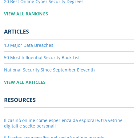
20 Best Online Cyber Security Degrees
VIEW ALL RANKINGS
ARTICLES
13 Major Data Breaches
50 Most Influential Security Book List
National Security Since September Eleventh
VIEW ALL ARTICLES
RESOURCES
Il casinò online come esperienza da esplorare, tra vetrine
digitali e scelte personali
Il fascino scenografico del casinò online: quando