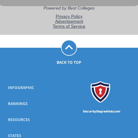
BACK TO TOP
INFOGRAPHIC
RANKINGS
SecurityDegreeHub.com
RESOURCES
STATES