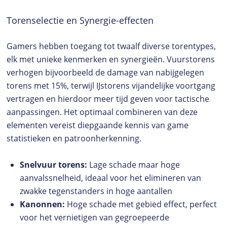
Torenselectie en Synergie-effecten
Gamers hebben toegang tot twaalf diverse torentypes,
elk met unieke kenmerken en synergieën. Vuurstorens
verhogen bijvoorbeeld de damage van nabijgelegen
torens met 15%, terwijl IJstorens vijandelijke voortgang
vertragen en hierdoor meer tijd geven voor tactische
aanpassingen. Het optimaal combineren van deze
elementen vereist diepgaande kennis van game
statistieken en patroonherkenning.
Snelvuur torens:
Lage schade maar hoge
aanvalssnelheid, ideaal voor het elimineren van
zwakke tegenstanders in hoge aantallen
Kanonnen:
Hoge schade met gebied effect, perfect
voor het vernietigen van gegroepeerde