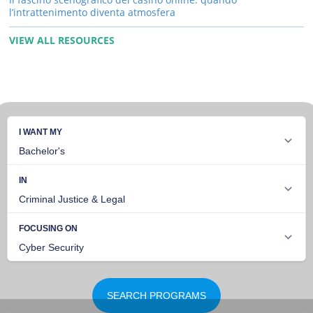
l’intrattenimento diventa atmosfera
VIEW ALL RESOURCES