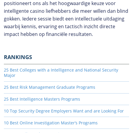
positioneert ons als het hoogwaardige keuze voor
intelligente casino liefhebbers die meer willen dan blind
gokken. Iedere sessie biedt een intellectuele uitdaging
waarbij kennis, ervaring en tactisch inzicht directe
impact hebben op financiële resultaten.
RANKINGS
25 Best Colleges with a Intelligence and National Security
Major
25 Best Risk Management Graduate Programs
25 Best Intelligence Masters Programs
10 Top Security Degree Employers Want and are Looking For
10 Best Online Investigation Master’s Programs