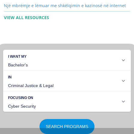
Një mbrëmje e lëmuar me shkëlqimin e kazinosë në internet
VIEW ALL RESOURCES