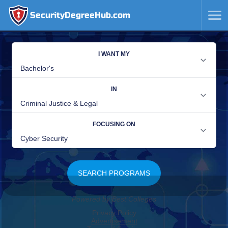
SecurityDegreeHub.com
SKIP
TO
CONTENT