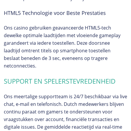
HTML5 Technologie voor Beste Prestaties
Ons casino gebruiken geavanceerde HTML5-tech
dewelke optimale laadtijden met vloeiende gameplay
garandeert via iedere toestellen. Deze doorsnee
laadtijd omtrent titels op smartphone toestellen
beslaat beneden de 3 sec, eveneens op tragere
netconnecties.
SUPPORT EN SPELERSTEVREDENHEID
Ons meertalige supportteam is 24/7 beschikbaar via live
chat, e-mail en telefonisch. Dutch medewerkers blijven
continu paraat om gamers te ondersteunen voor
vraagstukken over account, financiële transacties en
digitale issues. De gemiddelde reactietijd via real-time