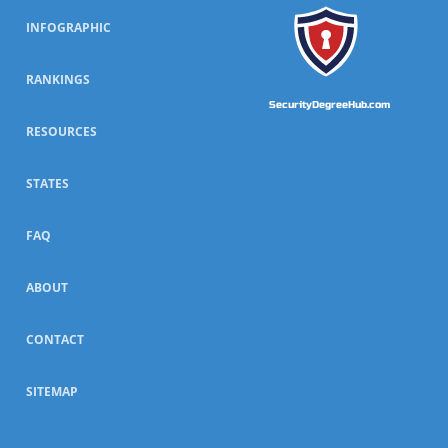
INFOGRAPHIC
RANKINGS
SecurityDegreeHub.com
RESOURCES
STATES
FAQ
ABOUT
CONTACT
SITEMAP