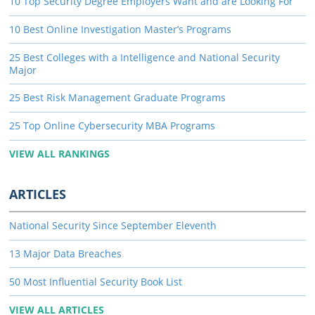
10 Top Security Degree Employers Want and are Looking For
10 Best Online Investigation Master’s Programs
25 Best Colleges with a Intelligence and National Security
Major
25 Best Risk Management Graduate Programs
25 Top Online Cybersecurity MBA Programs
VIEW ALL RANKINGS
ARTICLES
National Security Since September Eleventh
13 Major Data Breaches
50 Most Influential Security Book List
VIEW ALL ARTICLES