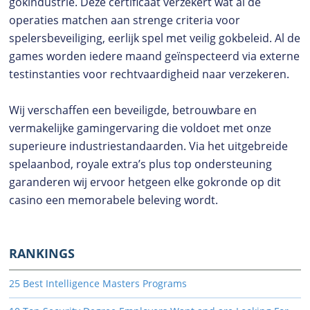
gokindustrie. Deze certificaat verzekert wat al de
operaties matchen aan strenge criteria voor
spelersbeveiliging, eerlijk spel met veilig gokbeleid. Al de
games worden iedere maand geïnspecteerd via externe
testinstanties voor rechtvaardigheid naar verzekeren.
Wij verschaffen een beveiligde, betrouwbare en
vermakelijke gamingervaring die voldoet met onze
superieure industriestandaarden. Via het uitgebreide
spelaanbod, royale extra’s plus top ondersteuning
garanderen wij ervoor hetgeen elke gokronde op dit
casino een memorabele beleving wordt.
RANKINGS
25 Best Intelligence Masters Programs