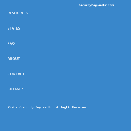
SecurityDegreeHub.com
RESOURCES
STATES
FAQ
ABOUT
CONTACT
SITEMAP
© 2026 Security Degree Hub. All Rights Reserved.