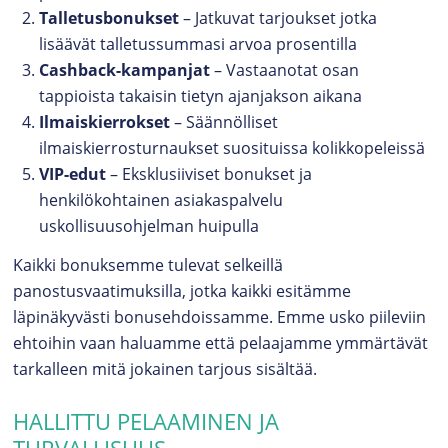
Talletusbonukset
– Jatkuvat tarjoukset jotka
lisäävät talletussummasi arvoa prosentilla
Cashback-kampanjat
– Vastaanotat osan
tappioista takaisin tietyn ajanjakson aikana
Ilmaiskierrokset
– Säännölliset
ilmaiskierrosturnaukset suosituissa kolikkopeleissä
VIP-edut
– Eksklusiiviset bonukset ja
henkilökohtainen asiakaspalvelu
uskollisuusohjelman huipulla
Kaikki bonuksemme tulevat selkeillä
panostusvaatimuksilla, jotka kaikki esitämme
läpinäkyvästi bonusehdoissamme. Emme usko piileviin
ehtoihin vaan haluamme että pelaajamme ymmärtävät
tarkalleen mitä jokainen tarjous sisältää.
HALLITTU PELAAMINEN JA