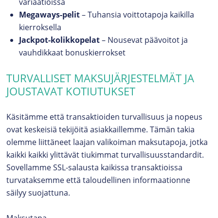
variaatioissa
Megaways-pelit
– Tuhansia voittotapoja kaikilla
kierroksella
Jackpot-kolikkopelat
– Nousevat päävoitot ja
vauhdikkaat bonuskierrokset
TURVALLISET MAKSUJÄRJESTELMÄT JA
JOUSTAVAT KOTIUTUKSET
Käsitämme että transaktioiden turvallisuus ja nopeus
ovat keskeisiä tekijöitä asiakkaillemme. Tämän takia
olemme liittäneet laajan valikoiman maksutapoja, jotka
kaikki kaikki ylittävät tiukimmat turvallisuusstandardit.
Sovellamme SSL-salausta kaikissa transaktioissa
turvataksemme että taloudellinen informaationne
säilyy suojattuna.