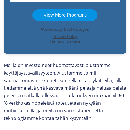
Meillä on investoineet huomattavasti alustamme
käyttäjäystävällisyyteen. Alustamme toimii
saumattomasti sekä tietokoneella että älylaitteilla, sillä
tiedämme että yhä kasvava määrä pelaaja haluaa pelata
peleistä matkalla ollessaan. Tutkimuksen mukaan yli 60
% verkkokasinopeleistä toteutetaan nykyään
mobiililaitteilla, ja meillä on varmistaneet että
teknologiamme kohtaa tähän kysyntään.