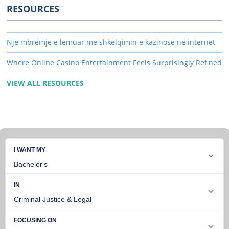
RESOURCES
Një mbrëmje e lëmuar me shkëlqimin e kazinosë në internet
Where Online Casino Entertainment Feels Surprisingly Refined
VIEW ALL RESOURCES